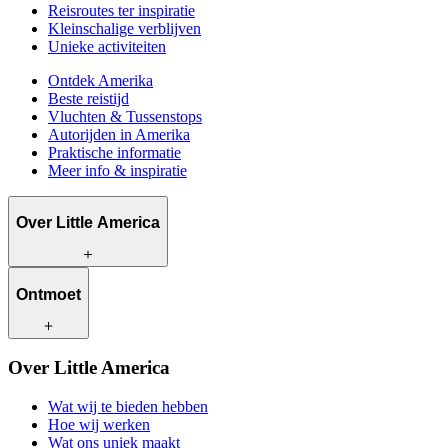
Reisroutes ter inspiratie
Kleinschalige verblijven
Unieke activiteiten
Ontdek Amerika
Beste reistijd
Vluchten & Tussenstops
Autorijden in Amerika
Praktische informatie
Meer info & inspiratie
Over Little America
Wat wij te bieden hebben
Ontmoet
Hoe wij werken
Wat ons uniek maakt
Bewust reizen
Onze reisadviseurs
Over Little America
Contact
Onze klanten
Werken bij Little America
Wat wij te bieden hebben
Hoe wij werken
Wat ons uniek maakt