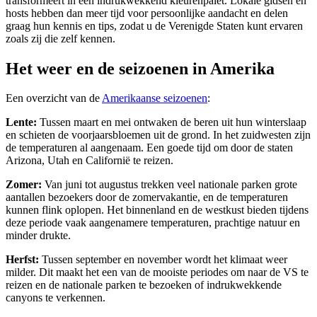
transformeert in een indrukwekkend kleurenpalet. Lokale gidsen en
hosts hebben dan meer tijd voor persoonlijke aandacht en delen
graag hun kennis en tips, zodat u de Verenigde Staten kunt ervaren
zoals zij die zelf kennen.
Het weer en de seizoenen in Amerika
Een overzicht van de
Amerikaanse seizoenen
:
Lente:
Tussen maart en mei ontwaken de beren uit hun winterslaap
en schieten de voorjaarsbloemen uit de grond. In het zuidwesten zijn
de temperaturen al aangenaam. Een goede tijd om door de staten
Arizona, Utah en Californië te reizen.
Zomer:
Van juni tot augustus trekken veel nationale parken grote
aantallen bezoekers door de zomervakantie, en de temperaturen
kunnen flink oplopen. Het binnenland en de westkust bieden tijdens
deze periode vaak aangenamere temperaturen, prachtige natuur en
minder drukte.
Herfst:
Tussen september en november wordt het klimaat weer
milder. Dit maakt het een van de mooiste periodes om naar de VS te
reizen en de nationale parken te bezoeken of indrukwekkende
canyons te verkennen.