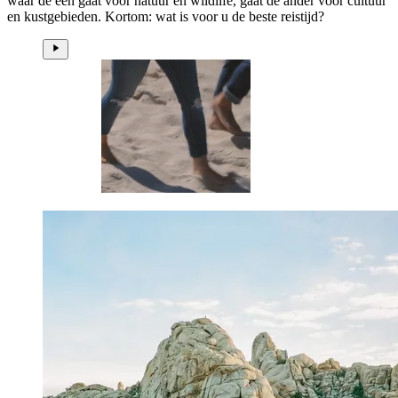
waar de een gaat voor natuur en wildlife, gaat de ander voor cultuur
en kustgebieden. Kortom: wat is voor u de beste reistijd?