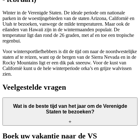
Winter in de Verenigde Staten. De ideale periode om nationale
parken in de woestijngebieden van de staten Arizona, Californië en
Utah te bezoeken, vanwege de milde temperaturen. Maar ook de
eilanden van Hawaii zijn in de wintermaanden populair. De
temperatuur ligt dan rond de 26 graden, met af en toe een tropische
regenbui.
Voor wintersportliefhebbers is dit de tijd om naar de noordwestelijke
staten af te reizen, want op de bergen van de Sierra Nevada en in de
Rocky Mountains ligt er een dik pak sneeuw. Voor de kust van
Californië kunt u de hele winterperiode orka’s en grijze walvissen
zien.
Veelgestelde vragen
Wat is de beste tijd van het jaar om de Verenigde
Staten te bezoeken?
Het antwoord op deze vraag is volledig afhankelijk van uw
Boek uw vakantie naar de VS
persoonlijke wensen. Onze reisspecialisten helpen u graag om uw