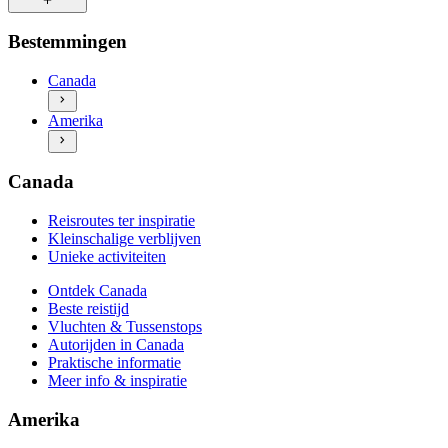
Unieke activiteiten
Ontdek Canada
Reisroutes ter inspiratie
Bestemmingen
Beste reistijd
Kleinschalige verblijven
Vluchten & Tussenstops
Unieke activiteiten
Canada
Autorijden in Canada
Ontdek Amerika
Praktische informatie
Amerika
Beste reistijd
Meer info & inspiratie
Vluchten & Tussenstops
Autorijden in Amerika
Praktische informatie
Canada
Meer info & inspiratie
Reisroutes ter inspiratie
Kleinschalige verblijven
Unieke activiteiten
Ontdek Canada
Beste reistijd
Vluchten & Tussenstops
Autorijden in Canada
Praktische informatie
Meer info & inspiratie
Amerika