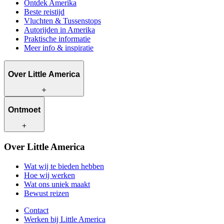
Ontdek Amerika
Beste reistijd
Vluchten & Tussenstops
Autorijden in Amerika
Praktische informatie
Meer info & inspiratie
Over Little America
Wat wij te bieden hebben
Ontmoet
Hoe wij werken
Wat ons uniek maakt
Bewust reizen
Onze reisadviseurs
Over Little America
Contact
Onze klanten
Werken bij Little America
Wat wij te bieden hebben
Hoe wij werken
Wat ons uniek maakt
Bewust reizen
Contact
Werken bij Little America