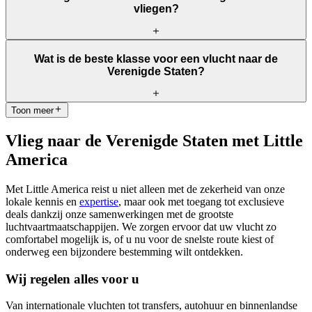
York en Los Angeles. Bij het samenstellen van uw reis worden
vliegen?
optimale vertrek- en aankomsttijden geselecteerd en de voordeligste
tarieven uitgezocht, waarbij u kunt kiezen voor directe vluchten of
meerdere tussenstops.
Vanwege de omvang van de Verenigde Staten hangt het antwoord
Wat is de beste klasse voor een vlucht naar de
op deze vraag af van uw specifieke bestemming. Een directe vlucht
Verenigde Staten?
naar New York duurt bijvoorbeeld 8 uur, terwijl u 11 uur onderweg
bent naar Los Angeles. Met een tussenstop kan de reistijd variëren,
maar gemiddeld duurt het tussen de 12 en 14 uur, afhankelijk van de
Toon meer
Dit hangt af van uw voorkeur en budget. Premium Economy biedt
duur van de stop.
een uitstekende balans tussen comfort en prijs, terwijl Business
Vlieg naar de Verenigde Staten met Little
Class de ultieme luxe biedt voor een comfortabele reis.
America
Met Little America reist u niet alleen met de zekerheid van onze
lokale kennis en
expertise
, maar ook met toegang tot exclusieve
deals dankzij onze samenwerkingen met de grootste
luchtvaartmaatschappijen. We zorgen ervoor dat uw vlucht zo
comfortabel mogelijk is, of u nu voor de snelste route kiest of
onderweg een bijzondere bestemming wilt ontdekken.
Wij regelen alles voor u
Van internationale vluchten tot transfers, autohuur en binnenlandse