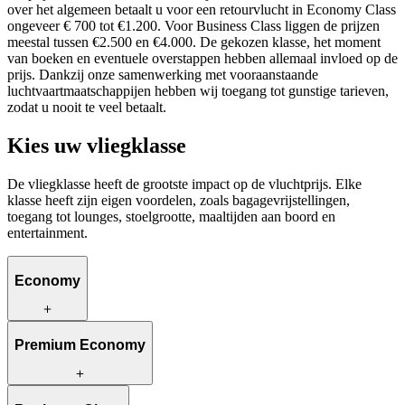
over het algemeen betaalt u voor een retourvlucht in Economy Class
ongeveer € 700 tot €1.200. Voor Business Class liggen de prijzen
meestal tussen €2.500 en €4.000. De gekozen klasse, het moment
van boeken en eventuele overstappen hebben allemaal invloed op de
prijs. Dankzij onze samenwerking met vooraanstaande
luchtvaartmaatschappijen hebben wij toegang tot gunstige tarieven,
zodat u nooit te veel betaalt.
Kies uw vliegklasse
De vliegklasse heeft de grootste impact op de vluchtprijs. Elke
klasse heeft zijn eigen voordelen, zoals bagagevrijstellingen,
toegang tot lounges, stoelgrootte, maaltijden aan boord en
entertainment.
Economy
Economy is de beste keuze voor wie op zoek is naar een
Premium Economy
budgetvriendelijke optie. Hierbij kunt u gebruikmaken van de
basiscomforts, waaronder cabine- en ruimbagage, maaltijden aan
boord, frisdranken en persoonlijk entertainment.