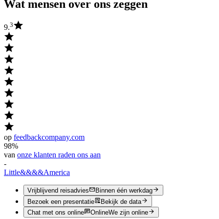
Wat mensen over ons zeggen
3
9.
op
feedbackcompany.com
98%
van
onze klanten raden ons aan
-
Little
&&&&
America
Vrijblijvend reisadvies
Binnen één werkdag
Bezoek een presentatie
Bekijk de data
Chat met ons online
Online
We zijn online