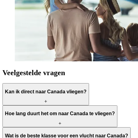
Veelgestelde vragen
Kan ik direct naar Canada vliegen?
Ja, er zijn directe vluchten van Amsterdam naar Toronto, Montreal
Hoe lang duurt het om naar Canada te vliegen?
en Vancouver. Voor andere bestemmingen in Canada, zoals Québec
City of Ottawa, zijn er vluchten met één tussenstop.
Een directe vlucht naar Toronto duurt zo'n 8 uur en naar Vancouver
Wat is de beste klasse voor een vlucht naar Canada?