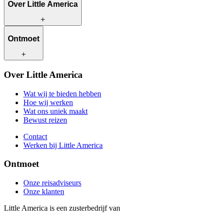
Over Little America
Wat wij te bieden hebben
Ontmoet
Hoe wij werken
Wat ons uniek maakt
Bewust reizen
Onze reisadviseurs
Over Little America
Contact
Onze klanten
Werken bij Little America
Wat wij te bieden hebben
Hoe wij werken
Wat ons uniek maakt
Bewust reizen
Contact
Werken bij Little America
Ontmoet
Onze reisadviseurs
Onze klanten
Little America is een zusterbedrijf van