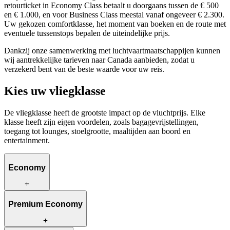
retourticket in Economy Class betaalt u doorgaans tussen de € 500
en € 1.000, en voor Business Class meestal vanaf ongeveer € 2.300.
Uw gekozen comfortklasse, het moment van boeken en de route met
eventuele tussenstops bepalen de uiteindelijke prijs.
Dankzij onze samenwerking met luchtvaartmaatschappijen kunnen
wij aantrekkelijke tarieven naar Canada aanbieden, zodat u
verzekerd bent van de beste waarde voor uw reis.
Kies uw vliegklasse
De vliegklasse heeft de grootste impact op de vluchtprijs. Elke
klasse heeft zijn eigen voordelen, zoals bagagevrijstellingen,
toegang tot lounges, stoelgrootte, maaltijden aan boord en
entertainment.
Economy
Economy is de beste keuze voor wie op zoek is naar een
Premium Economy
budgetvriendelijke optie. Hierbij kunt u gebruikmaken van de
basiscomforts, waaronder cabine- en ruimbagage, maaltijden aan