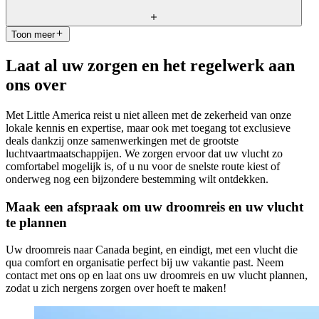
bent u ongeveer 10 uur onderweg. Met een tussenstop kunnen de
reistijden variëren, maar gemiddeld duurt de vlucht dan tussen de 12
en 14 uur, afhankelijk van de bestemming en de duur van de stop.
Toon meer
Dit hangt af van uw voorkeur en budget. Premium Economy biedt
een goede balans tussen comfort en prijs, terwijl Business Class de
Laat al uw zorgen en het regelwerk aan
ultieme luxe en extra ruimte biedt voor een comfortabele reis.
ons over
Met Little America reist u niet alleen met de zekerheid van onze
lokale kennis en expertise, maar ook met toegang tot exclusieve
deals dankzij onze samenwerkingen met de grootste
luchtvaartmaatschappijen. We zorgen ervoor dat uw vlucht zo
comfortabel mogelijk is, of u nu voor de snelste route kiest of
onderweg nog een bijzondere bestemming wilt ontdekken.
Maak een afspraak om uw droomreis en uw vlucht
te plannen
Uw droomreis naar Canada begint, en eindigt, met een vlucht die
qua comfort en organisatie perfect bij uw vakantie past. Neem
contact met ons op en laat ons uw droomreis en uw vlucht plannen,
zodat u zich nergens zorgen over hoeft te maken!