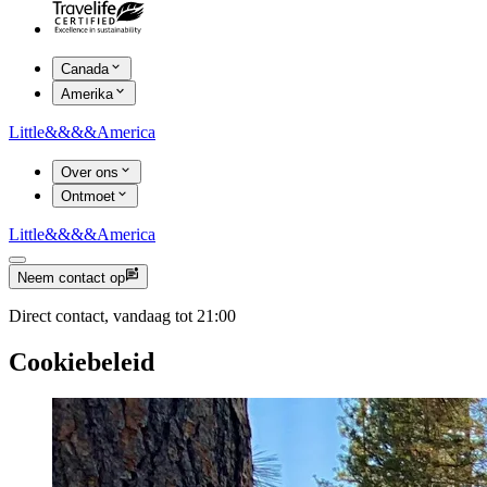
Canada
Amerika
Little
&&&&
America
Over ons
Ontmoet
Little
&&&&
America
Neem contact op
Direct contact, vandaag tot 21:00
Cookiebeleid