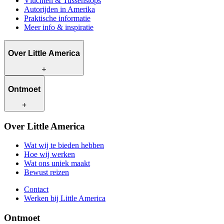
Vluchten & Tussenstops
Autorijden in Amerika
Praktische informatie
Meer info & inspiratie
Over Little America
Wat wij te bieden hebben
Ontmoet
Hoe wij werken
Wat ons uniek maakt
Bewust reizen
Onze reisadviseurs
Over Little America
Contact
Onze klanten
Werken bij Little America
Wat wij te bieden hebben
Hoe wij werken
Wat ons uniek maakt
Bewust reizen
Contact
Werken bij Little America
Ontmoet