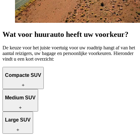
Wat voor huurauto heeft uw voorkeur?
De keuze voor het juiste voertuig voor uw roadtrip hangt af van het
aantal reizigers, uw bagage en persoonlijke voorkeuren. Hieronder
vindt u een kort overzicht:
Compacte SUV
De perfecte keuze voor soloreizigers of koppels. Deze compacte
Medium SUV
SUV is zuinig in brandstof en goedkoper om te huren. Dankzij de
kleinere afmetingen rijdt u eenvoudig door smalle straatjes en vindt
u makkelijker een parkeerplek.
Deze SUV biedt meer ruimte en een goede balans tussen comfort en
Large SUV
brandstofverbruik. Ideaal voor koppels, kleine gezinnen of
vriendengroepen die net wat extra comfort willen.