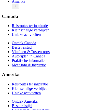
Amerika
Beste reistijd
Meer info & inspiratie
Vluchten & Tussenstops
Autorijden in Amerika
Praktische informatie
Canada
Meer info & inspiratie
Reisroutes ter inspiratie
Kleinschalige verblijven
Unieke activiteiten
Ontdek Canada
Beste reistijd
Vluchten & Tussenstops
Autorijden in Canada
Praktische informatie
Meer info & inspiratie
Amerika
Reisroutes ter inspiratie
Kleinschalige verblijven
Unieke activiteiten
Ontdek Amerika
Beste reistijd