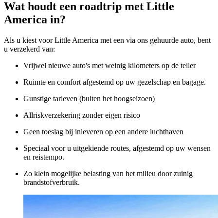
Voor grotere gezinnen of groepen is de grote SUV de beste keuze.
Wat houdt een roadtrip met Little
U reist comfortabel en heeft volop ruimte voor bagage. Ideaal als u
America in?
extra spullen meeneemt of gewoon meer bewegingsvrijheid wilt
tijdens uw roadtrip.
Als u kiest voor Little America met een via ons gehuurde auto, bent
u verzekerd van:
Vrijwel nieuwe auto's met weinig kilometers op de teller
Ruimte en comfort afgestemd op uw gezelschap en bagage.
Gunstige tarieven (buiten het hoogseizoen)
Allriskverzekering zonder eigen risico
Geen toeslag bij inleveren op een andere luchthaven
Speciaal voor u uitgekiende routes, afgestemd op uw wensen
en reistempo.
Zo klein mogelijke belasting van het milieu door zuinig
brandstofverbruik.