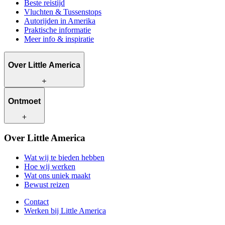
Beste reistijd
Vluchten & Tussenstops
Autorijden in Amerika
Praktische informatie
Meer info & inspiratie
Over Little America
Wat wij te bieden hebben
Ontmoet
Hoe wij werken
Wat ons uniek maakt
Bewust reizen
Onze reisadviseurs
Over Little America
Contact
Onze klanten
Werken bij Little America
Wat wij te bieden hebben
Hoe wij werken
Wat ons uniek maakt
Bewust reizen
Contact
Werken bij Little America