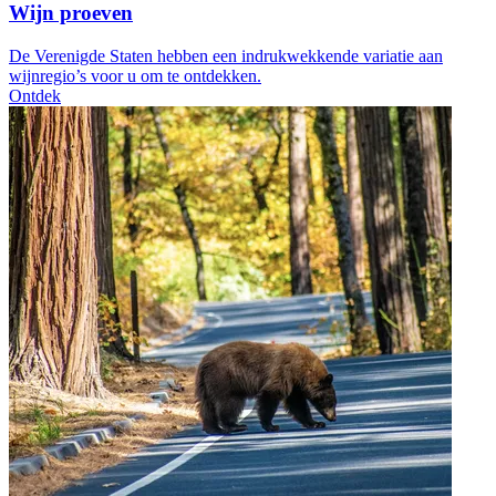
Wijn proeven
De Verenigde Staten hebben een indrukwekkende variatie aan
wijnregio’s voor u om te ontdekken.
Ontdek