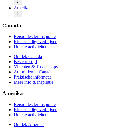
Ontdek Amerika
Praktische informatie
Amerika
Beste reistijd
Meer info & inspiratie
Vluchten & Tussenstops
Autorijden in Amerika
Praktische informatie
Canada
Meer info & inspiratie
Reisroutes ter inspiratie
Kleinschalige verblijven
Unieke activiteiten
Ontdek Canada
Beste reistijd
Vluchten & Tussenstops
Autorijden in Canada
Praktische informatie
Meer info & inspiratie
Amerika
Reisroutes ter inspiratie
Kleinschalige verblijven
Unieke activiteiten
Ontdek Amerika