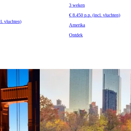
3 weken
€ 8.450 p.p. (incl. vluchten)
cl. vluchten)
Amerika
Ontdek
Californië met het gezin
View 3 weken&&&New York & h
met het gezin