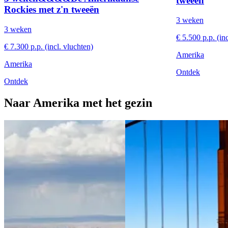
tweeën
Rockies met z'n tweeën
3 weken
3 weken
€ 5.500 p.p. (in
€ 7.300 p.p. (incl. vluchten)
Amerika
Amerika
Ontdek
Ontdek
Naar Amerika met het gezin
View 3 weken&&&Het Zuidwesten van de VS
View 2 weken&&
met het gezin