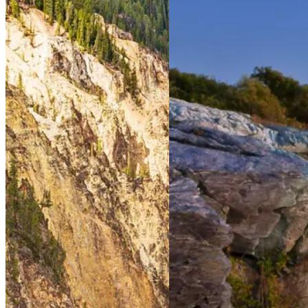
met z'n tweeën