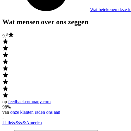
Wat betekenen deze l
Wat mensen over ons zeggen
3
9.
op
feedbackcompany.com
98%
van
onze klanten raden ons aan
-
Little
&&&&
America