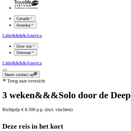
Canada
Amerika
Little
&&&&
America
Over ons
Ontmoet
Little
&&&&
America
Neem contact op
Terug naar overzicht
3 weken
&&&
Solo door de Dee
Richtprijs € 8.500 p.p. (incl. vluchten)
Deze reis in het kort