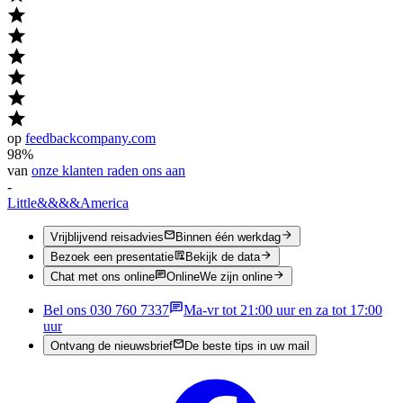
op
feedbackcompany.com
98%
van
onze klanten raden ons aan
-
Little
&&&&
America
Vrijblijvend reisadvies
Binnen één werkdag
Bezoek een presentatie
Bekijk de data
Chat met ons online
Online
We zijn online
Bel ons 030 760 7337
Ma-vr tot 21:00 uur en za tot 17:00
uur
Ontvang de nieuwsbrief
De beste tips in uw mail