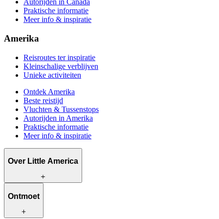
Autorijden in Canada
Praktische informatie
Meer info & inspiratie
Amerika
Reisroutes ter inspiratie
Kleinschalige verblijven
Unieke activiteiten
Ontdek Amerika
Beste reistijd
Vluchten & Tussenstops
Autorijden in Amerika
Praktische informatie
Meer info & inspiratie
Over Little America
Wat wij te bieden hebben
Ontmoet
Hoe wij werken
Wat ons uniek maakt