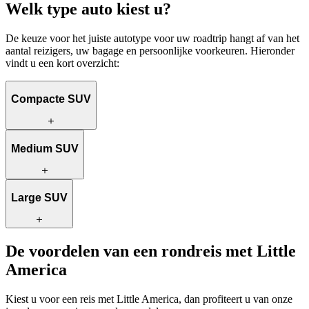
Welk type auto kiest u?
De keuze voor het juiste autotype voor uw roadtrip hangt af van het
aantal reizigers, uw bagage en persoonlijke voorkeuren. Hieronder
vindt u een kort overzicht:
Compacte SUV
De perfecte keuze voor soloreizigers of koppels. Deze compacte
Medium SUV
SUV is zuinig in brandstof en goedkoper om te huren. Dankzij de
kleinere afmetingen rijdt u eenvoudig door smalle straatjes en vindt
u makkelijker een parkeerplek.
Deze SUV biedt meer ruimte en een goede balans tussen comfort en
Large SUV
brandstofverbruik. Ideaal voor koppels, kleine gezinnen of
vriendengroepen die net wat extra comfort willen.
Voor grotere gezinnen of groepen is de grote SUV de beste keuze.
De voordelen van een rondreis met Little
U reist comfortabel en heeft volop ruimte voor bagage. Ideaal als u
America
extra spullen meeneemt of gewoon meer bewegingsvrijheid wilt
tijdens uw roadtrip.
Kiest u voor een reis met Little America, dan profiteert u van onze