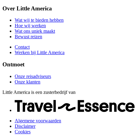
Bewust reizen
Onze reisadviseurs
Over Little America
Contact
Onze klanten
Werken bij Little America
Wat wij te bieden hebben
Hoe wij werken
Wat ons uniek maakt
Bewust reizen
Contact
Werken bij Little America
Ontmoet
Onze reisadviseurs
Onze klanten
Little America is een zusterbedrijf van
Algemene voorwaarden
Disclaimer
Cookies