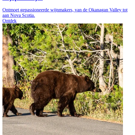
Ontmoet gepassioneerde wijnmakers, van de Okanagan Valley tot
aan Nova Scotia.
Ontdek