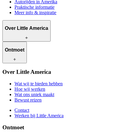
Autorijden in Amerika
Praktische informatie
Meer info & inspiratie
Over Little America
Wat wij te bieden hebben
Ontmoet
Hoe wij werken
Wat ons uniek maakt
Bewust reizen
Onze reisadviseurs
Over Little America
Contact
Onze klanten
Werken bij Little America
Wat wij te bieden hebben
Hoe wij werken
Wat ons uniek maakt
Bewust reizen
Contact
Werken bij Little America
Ontmoet