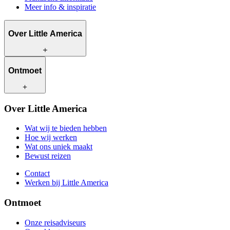
Meer info & inspiratie
Over Little America
Wat wij te bieden hebben
Ontmoet
Hoe wij werken
Wat ons uniek maakt
Bewust reizen
Onze reisadviseurs
Over Little America
Contact
Onze klanten
Werken bij Little America
Wat wij te bieden hebben
Hoe wij werken
Wat ons uniek maakt
Bewust reizen
Contact
Werken bij Little America
Ontmoet
Onze reisadviseurs