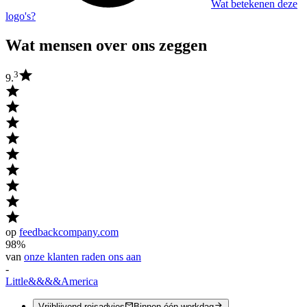
Wat betekenen deze
logo's?
Wat mensen over ons zeggen
3
9.
op
feedbackcompany.com
98%
van
onze klanten raden ons aan
-
Little
&&&&
America
Vrijblijvend reisadvies
Binnen één werkdag