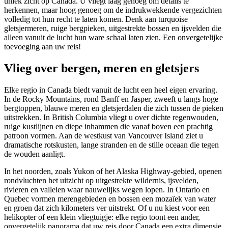
uniek zicht op Canada. U vliegt laag genoeg om details te
herkennen, maar hoog genoeg om de indrukwekkende vergezichten
volledig tot hun recht te laten komen. Denk aan turquoise
gletsjermeren, ruige bergpieken, uitgestrekte bossen en ijsvelden die
alleen vanuit de lucht hun ware schaal laten zien. Een onvergetelijke
toevoeging aan uw reis!
Vlieg over bergen, meren en gletsjers
Elke regio in Canada biedt vanuit de lucht een heel eigen ervaring.
In de Rocky Mountains, rond Banff en Jasper, zweeft u langs hoge
bergtoppen, blauwe meren en gletsjerdalen die zich tussen de pieken
uitstrekken. In British Columbia vliegt u over dichte regenwouden,
ruige kustlijnen en diepe inhammen die vanaf boven een prachtig
patroon vormen. Aan de westkust van Vancouver Island ziet u
dramatische rotskusten, lange stranden en de stille oceaan die tegen
de wouden aanligt.
In het noorden, zoals Yukon of het Alaska Highway-gebied, openen
rondvluchten het uitzicht op uitgestrekte wildernis, ijsvelden,
rivieren en valleien waar nauwelijks wegen lopen. In Ontario en
Quebec vormen merengebieden en bossen een mozaïek van water
en groen dat zich kilometers ver uitstrekt. Of u nu kiest voor een
helikopter of een klein vliegtuigje: elke regio toont een ander,
onvergetelijk panorama dat uw reis door Canada een extra dimensie