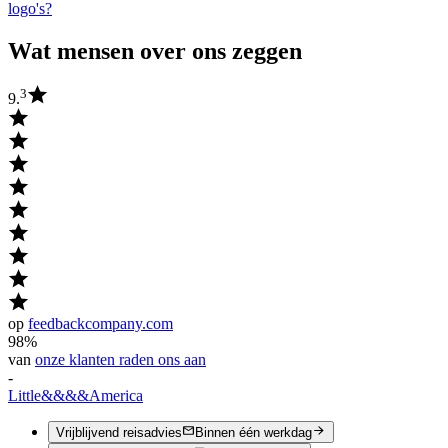
logo's?
Wat mensen over ons zeggen
3
9.
op
feedbackcompany.com
98%
van
onze klanten raden ons aan
-
Little
&&&&
America
Vrijblijvend reisadvies
Binnen één werkdag