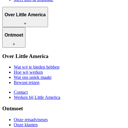
Over Little America
Wat wij te bieden hebben
Ontmoet
Hoe wij werken
Wat ons uniek maakt
Bewust reizen
Onze reisadviseurs
Over Little America
Contact
Onze klanten
Werken bij Little America
Wat wij te bieden hebben
Hoe wij werken
Wat ons uniek maakt
Bewust reizen
Contact
Werken bij Little America
Ontmoet
Onze reisadviseurs
Onze klanten