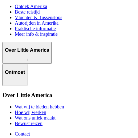
Ontdek Amerika
Beste reistijd
Vluchten & Tussenstops
Autorijden in Amerika
Praktische informatie
Meer info & inspiratie
Over Little America
Wat wij te bieden hebben
Ontmoet
Hoe wij werken
Wat ons uniek maakt
Bewust reizen
Onze reisadviseurs
Over Little America
Contact
Onze klanten
Werken bij Little America
Wat wij te bieden hebben
Hoe wij werken
Wat ons uniek maakt
Bewust reizen
Contact