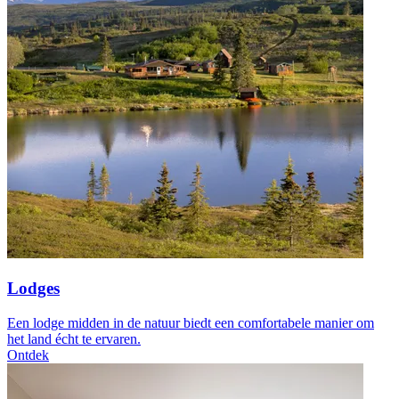
Lodges
Een lodge midden in de natuur biedt een comfortabele manier om
het land écht te ervaren.
Ontdek