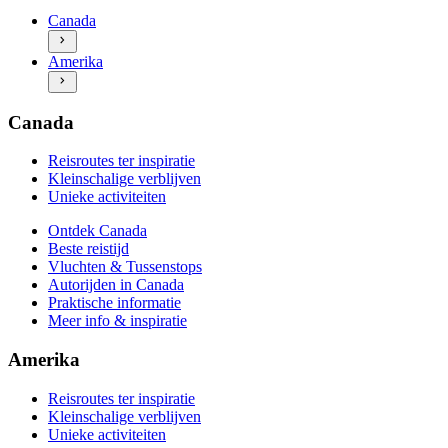
Vluchten & Tussenstops
Unieke activiteiten
Canada
Autorijden in Canada
Ontdek Amerika
Praktische informatie
Amerika
Beste reistijd
Meer info & inspiratie
Vluchten & Tussenstops
Autorijden in Amerika
Praktische informatie
Canada
Meer info & inspiratie
Reisroutes ter inspiratie
Kleinschalige verblijven
Unieke activiteiten
Ontdek Canada
Beste reistijd
Vluchten & Tussenstops
Autorijden in Canada
Praktische informatie
Meer info & inspiratie
Amerika
Reisroutes ter inspiratie
Kleinschalige verblijven
Unieke activiteiten