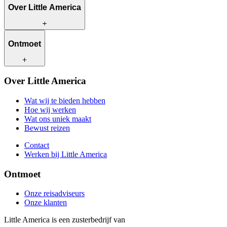
Over Little America
Wat wij te bieden hebben
Ontmoet
Hoe wij werken
Wat ons uniek maakt
Bewust reizen
Onze reisadviseurs
Over Little America
Contact
Onze klanten
Werken bij Little America
Wat wij te bieden hebben
Hoe wij werken
Wat ons uniek maakt
Bewust reizen
Contact
Werken bij Little America
Ontmoet
Onze reisadviseurs
Onze klanten
Little America is een zusterbedrijf van