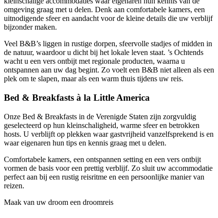
kleinschalige accommodaties waar eigenaren hun kennis van de
omgeving graag met u delen. Denk aan comfortabele kamers, een
uitnodigende sfeer en aandacht voor de kleine details die uw verblijf
bijzonder maken.
Veel B&B’s liggen in rustige dorpen, sfeervolle stadjes of midden in
de natuur, waardoor u dicht bij het lokale leven staat. ’s Ochtends
wacht u een vers ontbijt met regionale producten, waarna u
ontspannen aan uw dag begint. Zo voelt een B&B niet alleen als een
plek om te slapen, maar als een warm thuis tijdens uw reis.
Bed & Breakfasts à la Little America
Onze Bed & Breakfasts in de Verenigde Staten zijn zorgvuldig
geselecteerd op hun kleinschaligheid, warme sfeer en betrokken
hosts. U verblijft op plekken waar gastvrijheid vanzelfsprekend is en
waar eigenaren hun tips en kennis graag met u delen.
Comfortabele kamers, een ontspannen setting en een vers ontbijt
vormen de basis voor een prettig verblijf. Zo sluit uw accommodatie
perfect aan bij een rustig reisritme en een persoonlijke manier van
reizen.
Maak van uw droom een droomreis