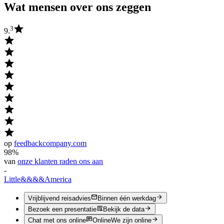
Wat mensen over ons zeggen
3
9.
op
feedbackcompany.com
98%
van
onze klanten raden ons aan
-
Little
&&&&
America
Vrijblijvend reisadvies
Binnen één werkdag
Bezoek een presentatie
Bekijk de data
Chat met ons online
Online
We zijn online