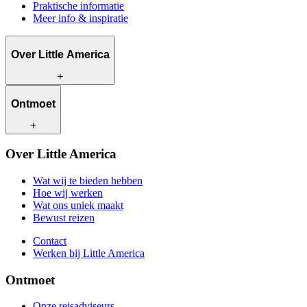
Praktische informatie
Meer info & inspiratie
Over Little America
Wat wij te bieden hebben
Ontmoet
Hoe wij werken
Wat ons uniek maakt
Bewust reizen
Onze reisadviseurs
Over Little America
Contact
Onze klanten
Werken bij Little America
Wat wij te bieden hebben
Hoe wij werken
Wat ons uniek maakt
Bewust reizen
Contact
Werken bij Little America
Ontmoet
Onze reisadviseurs