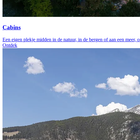
Cabins
Een eigen plekje midden in de natuur, in de bergen of aan een meer, om
Ontdek