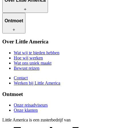
Over Little America
Wat wij te bieden hebben
Ontmoet
Hoe wij werken
Wat ons uniek maakt
Bewust reizen
Onze reisadviseurs
Over Little America
Contact
Onze klanten
Werken bij Little America
Wat wij te bieden hebben
Hoe wij werken
Wat ons uniek maakt
Bewust reizen
Contact
Werken bij Little America
Ontmoet
Onze reisadviseurs
Onze klanten
Little America is een zusterbedrijf van