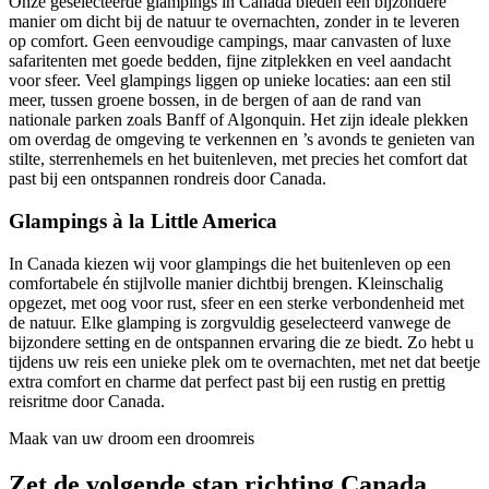
Onze geselecteerde glampings in Canada bieden een bijzondere
manier om dicht bij de natuur te overnachten, zonder in te leveren
op comfort. Geen eenvoudige campings, maar canvasten of luxe
safaritenten met goede bedden, fijne zitplekken en veel aandacht
voor sfeer. Veel glampings liggen op unieke locaties: aan een stil
meer, tussen groene bossen, in de bergen of aan de rand van
nationale parken zoals Banff of Algonquin. Het zijn ideale plekken
om overdag de omgeving te verkennen en ’s avonds te genieten van
stilte, sterrenhemels en het buitenleven, met precies het comfort dat
past bij een ontspannen rondreis door Canada.
Glampings à la Little America
In Canada kiezen wij voor glampings die het buitenleven op een
comfortabele én stijlvolle manier dichtbij brengen. Kleinschalig
opgezet, met oog voor rust, sfeer en een sterke verbondenheid met
de natuur. Elke glamping is zorgvuldig geselecteerd vanwege de
bijzondere setting en de ontspannen ervaring die ze biedt. Zo hebt u
tijdens uw reis een unieke plek om te overnachten, met net dat beetje
extra comfort en charme dat perfect past bij een rustig en prettig
reisritme door Canada.
Maak van uw droom een droomreis
Zet de volgende stap richting Canada