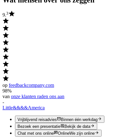
Wat mensen over ons zeggen
3
9.
op
feedbackcompany.com
98%
van
onze klanten raden ons aan
-
Little
&&&&
America
Vrijblijvend reisadvies
Binnen één werkdag
Bezoek een presentatie
Bekijk de data
Chat met ons online
Online
We zijn online