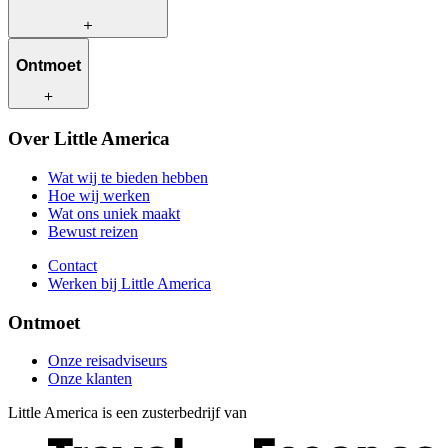
Wat wij te bieden hebben
Ontmoet
Hoe wij werken
Wat ons uniek maakt
Bewust reizen
Onze reisadviseurs
Over Little America
Contact
Onze klanten
Werken bij Little America
Wat wij te bieden hebben
Hoe wij werken
Wat ons uniek maakt
Bewust reizen
Contact
Werken bij Little America
Ontmoet
Onze reisadviseurs
Onze klanten
Little America is een zusterbedrijf van