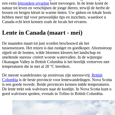
een extra
bijzondere ervaring
kunt toevoegen. In de lente komt de
natuur tot leven en verschijnen de jonge dieren, terwijl de herfst de
bossen en bergen kleurt in warme tinten. Uw gidsen en lokale hosts
hebben meer tijd voor persoonlijke tips en inzichten, waardoor u
Canada echt leert kennen zoals de locals het ervaren.
Lente in Canada (maart - mei)
De maanden maart tot juni worden beschouwd als het
tussenseizoen. Het reizen is dan rustiger en goedkoper. Ahornsiroop
sijpelt uit de bomen, wilde bloemen kleuren het landschap en
smeltende sneeuw creëert woeste watervallen. In de wijnregio
Okanagan Valley in British Columbia is het heerlijk vertoeven met
temperaturen die in mei al 28 °C bereiken.
De meeste wandelroutes op zeeniveau zijn sneeuwvrij.
British
Columbia
is de beste provincie voor lentewandelingen. Nova Scotia
is een goede tweede. Beide provincies kennen milde temperaturen.
De lente trekt ook walvissen naar de kustlijn. In Nova Scotia kunt u
goed walvissen spotten, evenals in Tofino in British Columbia.