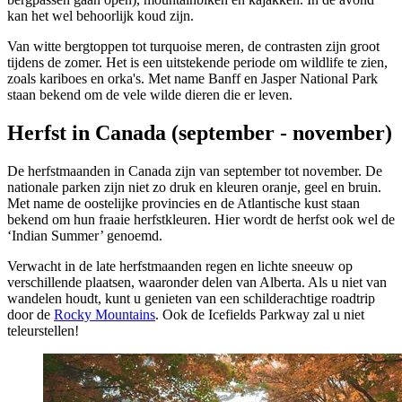
kan het wel behoorlijk koud zijn.
Van witte bergtoppen tot turquoise meren, de contrasten zijn groot
tijdens de zomer. Het is een uitstekende periode om wildlife te zien,
zoals kariboes en orka's. Met name Banff en Jasper National Park
staan bekend om de vele wilde dieren die er leven.
Herfst in Canada (september - november)
De herfstmaanden in Canada zijn van september tot november. De
nationale parken zijn niet zo druk en kleuren oranje, geel en bruin.
Met name de oostelijke provincies en de Atlantische kust staan
bekend om hun fraaie herfstkleuren. Hier wordt de herfst ook wel de
‘Indian Summer’ genoemd.
Verwacht in de late herfstmaanden regen en lichte sneeuw op
verschillende plaatsen, waaronder delen van Alberta. Als u niet van
wandelen houdt, kunt u genieten van een schilderachtige roadtrip
door de
Rocky Mountains
. Ook de Icefields Parkway zal u niet
teleurstellen!