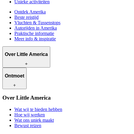
Unieke activiteiten
Ontdek Amerika
Beste reistijd
Vluchten & Tussenstops
Autorijden in Amerika
Praktische informatie
Meer info & inspiratie
Over Little America
Wat wij te bieden hebben
Ontmoet
Hoe wij werken
Wat ons uniek maakt
Bewust reizen
Onze reisadviseurs
Over Little America
Contact
Onze klanten
Werken bij Little America
Wat wij te bieden hebben
Hoe wij werken
Wat ons uniek maakt
Bewust reizen