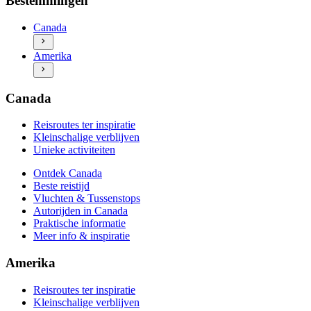
Bestemmingen
Beste reistijd
Kleinschalige verblijven
Vluchten & Tussenstops
Unieke activiteiten
Canada
Autorijden in Canada
Ontdek Amerika
Praktische informatie
Amerika
Beste reistijd
Meer info & inspiratie
Vluchten & Tussenstops
Autorijden in Amerika
Praktische informatie
Canada
Meer info & inspiratie
Reisroutes ter inspiratie
Kleinschalige verblijven
Unieke activiteiten
Ontdek Canada
Beste reistijd
Vluchten & Tussenstops
Autorijden in Canada
Praktische informatie
Meer info & inspiratie
Amerika
Reisroutes ter inspiratie
Kleinschalige verblijven