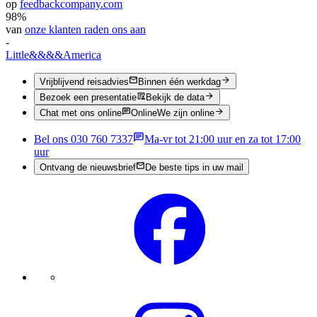
op
feedbackcompany.com
98%
van
onze klanten raden ons aan
-
Little
&&&&
America
Vrijblijvend reisadvies
Binnen één werkdag
Bezoek een presentatie
Bekijk de data
Chat met ons online
Online
We zijn online
Bel ons 030 760 7337
Ma-vr tot 21:00 uur en za tot 17:00
uur
Ontvang de nieuwsbrief
De beste tips in uw mail