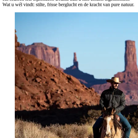
Wat u wél vindt: stilte, frisse berglucht en de kracht van pure natuur.