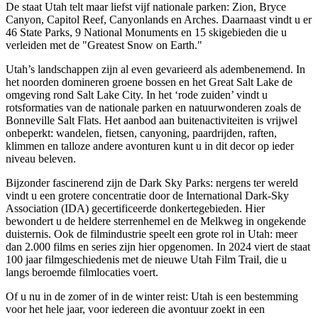
De staat Utah telt maar liefst vijf nationale parken: Zion, Bryce
Canyon, Capitol Reef, Canyonlands en Arches. Daarnaast vindt u er
46 State Parks, 9 National Monuments en 15 skigebieden die u
verleiden met de "Greatest Snow on Earth."
Utah’s landschappen zijn al even gevarieerd als adembenemend. In
het noorden domineren groene bossen en het Great Salt Lake de
omgeving rond Salt Lake City. In het ‘rode zuiden’ vindt u
rotsformaties van de nationale parken en natuurwonderen zoals de
Bonneville Salt Flats. Het aanbod aan buitenactiviteiten is vrijwel
onbeperkt: wandelen, fietsen, canyoning, paardrijden, raften,
klimmen en talloze andere avonturen kunt u in dit decor op ieder
niveau beleven.
Bijzonder fascinerend zijn de Dark Sky Parks: nergens ter wereld
vindt u een grotere concentratie door de International Dark-Sky
Association (IDA) gecertificeerde donkertegebieden. Hier
bewondert u de heldere sterrenhemel en de Melkweg in ongekende
duisternis. Ook de filmindustrie speelt een grote rol in Utah: meer
dan 2.000 films en series zijn hier opgenomen. In 2024 viert de staat
100 jaar filmgeschiedenis met de nieuwe Utah Film Trail, die u
langs beroemde filmlocaties voert.
Of u nu in de zomer of in de winter reist: Utah is een bestemming
voor het hele jaar, voor iedereen die avontuur zoekt in een