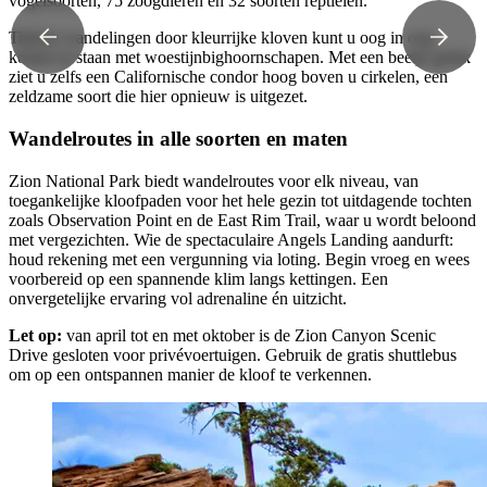
vogelsoorten, 75 zoogdieren en 32 soorten reptielen.
Tijdens wandelingen door kleurrijke kloven kunt u oog in oog
komen te staan met woestijnbighoornschapen. Met een beetje geluk
ziet u zelfs een Californische condor hoog boven u cirkelen, een
zeldzame soort die hier opnieuw is uitgezet.
Wandelroutes in alle soorten en maten
Zion National Park biedt wandelroutes voor elk niveau, van
toegankelijke kloofpaden voor het hele gezin tot uitdagende tochten
zoals Observation Point en de East Rim Trail, waar u wordt beloond
met vergezichten. Wie de spectaculaire Angels Landing aandurft:
houd rekening met een vergunning via loting. Begin vroeg en wees
voorbereid op een spannende klim langs kettingen. Een
onvergetelijke ervaring vol adrenaline én uitzicht.
Let op:
van april tot en met oktober is de Zion Canyon Scenic
Drive gesloten voor privévoertuigen. Gebruik de gratis shuttlebus
om op een ontspannen manier de kloof te verkennen.