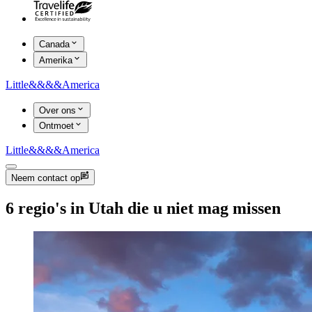
Canada
Amerika
Little
&&&&
America
Over ons
Ontmoet
Little
&&&&
America
Neem contact op
6 regio's in Utah die u niet mag missen