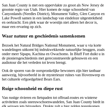
San Juan County is met een oppervlakte zo groot als New Jersey de
grootste regio van Utah. Hier komen de ruige schoonheid van
Canyonlands (Needles District), Monument Valley, Glen Canyon en
Lake Powell samen in een landschap van eindeloze uitgestrektheid
en oerkracht. Een plek waar de woestijn niet alleen het decor is,
maar een ervaring op zich.
Waar natuur en geschiedenis samenkomen
Bezoek het Natural Bridges National Monument, waar u via korte
wandelingen uitkomt bij indrukwekkende natuurlijke bruggen, zoals
onder meer Sipapu, Kachina en Owachomo. In Bluff Fort duikt u in
de pioniersgeschiedenis met gereconstrueerde gebouwen en een
audiotour die het verleden tot leven brengt.
Ook de sporen van de oorspronkelijke bewoners zijn hier tastbaar
aanwezig, bijvoorbeeld in de mysterieuze ruïnes van Hovenweep en
het culturele erfgoedgebied Bears Ears.
Ruige schoonheid en diepe rust
Van rustige rivieren en fietspaden tot offroad-routes en winterse
activiteiten zoals sneeuwschoenwandelen, San Juan County biedt in
elk seizoen iets bijzonders. Drukte zult u hier zelden tegenkomen.