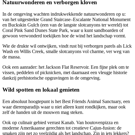
Natuurwonderen en verborgen kloven
In de omgeving wachten indrukwekkende natuurwonderen op u:
van het uitgestrekte Grand Staircase–Escalante National Monument
en Buckskin Gulch (een van de langste slotcanyons ter wereld) tot
Coral Pink Sand Dunes State Park, waar u kunt sandboarden of
gewoon verwonderd toekijken hoe de wind het landschap vormt.
Wie de drukte wil ontwijken, vindt rust bij verborgen parels als Lick
Wash en Willis Creek, smalle slotcanyons vol charme, ver weg van
de massa.
Ook een aanrader: het Jackson Flat Reservoir. Een fijne plek om te
vissen, peddelen of picknicken, met daarnaast een vleugje historie
dankzij prehistorische opgravingen in de omgeving.
Wild spotten en lokaal genieten
Een absoluut hoogtepunt is het Best Friends Animal Sanctuary, een
waar dierenparadijs waar u niet alleen kunt rondkijken, maar ook
zelf de handen uit de mouwen mag steken.
Ook op culinair gebied verrast Kanab. Van houtovenpizza en
moderne Amerikaanse gerechten tot creatieve Cajun-fusion: de
smaken zijn net zo veelzijdig als het landschap. Zin in iets lekkers?