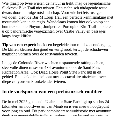
Wie graag op twee wielen de natuur in trekt, mag de legendarische
Slickrock Bike Trail niet missen. Een technisch uitdagende route
dwars door het ruige rotslandschap. Voor wie het iets rustiger aan
wil doen, biedt de Bar‑M Loop Trail een perfecte kennismaking met
mountainbiken in de regio. Wandelaars komen hier ook volop aan
hun trekken: de Pinyon-, Juniper- en Porcupine Rim Trails trakteren
u op panoramische vergezichten over Castle Valley en passages
langs hoge kliffen.
Tip van een expert:
boek een begeleide tour rond zonsondergang.
De kliffen kleuren dan goud en vurig rood, terwijl de schaduwen
magische vormen over de rotswanden toveren.
Langs de Colorado River wachten u spannende raftingtochten,
sfeervolle dinercruises en 4×4-avonturen door de Sand Flats
Recreation Area. Ook Dead Horse Point State Park ligt in dit
gebied. Een plek die u beloont met spectaculaire uitzichten over
diepe canyons en kronkelende rivieren.
In de voetsporen van een prehistorisch roofdier
De in mei 2025 geopende Utahraptor State Park ligt op slechts 24
kilometer ten noordwesten van Moab en is een nieuw hoogtepunt
voor jong en oud. Dit park combineert natuurhistorie met avontuur:
denk aan mountainbiketrails, campings en een bezoekerscentrum.