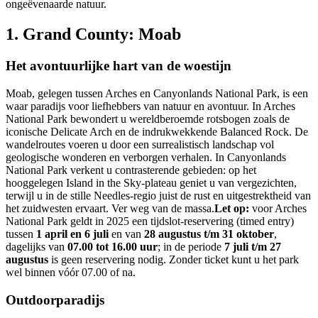
ongeëvenaarde natuur.
1. Grand County: Moab
Het avontuurlijke hart van de woestijn
Moab, gelegen tussen Arches en Canyonlands National Park, is een
waar paradijs voor liefhebbers van natuur en avontuur. In Arches
National Park bewondert u wereldberoemde rotsbogen zoals de
iconische Delicate Arch en de indrukwekkende Balanced Rock. De
wandelroutes voeren u door een surrealistisch landschap vol
geologische wonderen en verborgen verhalen. In Canyonlands
National Park verkent u contrasterende gebieden: op het
hooggelegen Island in the Sky-plateau geniet u van vergezichten,
terwijl u in de stille Needles-regio juist de rust en uitgestrektheid van
het zuidwesten ervaart. Ver weg van de massa.
Let op:
voor Arches
National Park geldt in 2025 een tijdslot-reservering (timed entry)
tussen
1 april en 6 juli
en van
28 augustus t/m 31 oktober
,
dagelijks van
07.00 tot 16.00 uur
; in de periode
7 juli t/m 27
augustus
is geen reservering nodig. Zonder ticket kunt u het park
wel binnen vóór 07.00 of na.
Outdoorparadijs