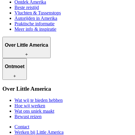
Ontdek Amerika
Beste reistijd
Vluchten & Tussenstops
Autorijden in Amerika
Praktische informatie
Meer info & inspiratie
Over Little America
Wat wij te bieden hebben
Ontmoet
Hoe wij werken
Wat ons uniek maakt
Bewust reizen
Onze reisadviseurs
Over Little America
Contact
Onze klanten
Werken bij Little America
Wat wij te bieden hebben
Hoe wij werken
Wat ons uniek maakt
Bewust reizen
Contact
Werken bij Little America