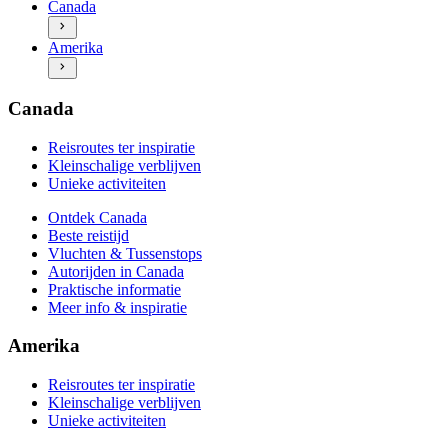
Canada
Autorijden in Canada
Ontdek Amerika
Praktische informatie
Amerika
Beste reistijd
Meer info & inspiratie
Vluchten & Tussenstops
Autorijden in Amerika
Praktische informatie
Canada
Meer info & inspiratie
Reisroutes ter inspiratie
Kleinschalige verblijven
Unieke activiteiten
Ontdek Canada
Beste reistijd
Vluchten & Tussenstops
Autorijden in Canada
Praktische informatie
Meer info & inspiratie
Amerika
Reisroutes ter inspiratie
Kleinschalige verblijven
Unieke activiteiten