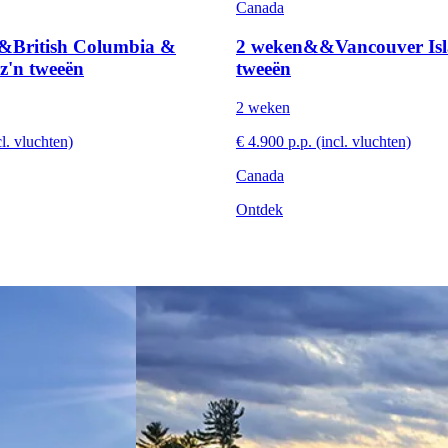
Canada
British Columbia &
2 weken&&Vancouver Isl
z'n tweeën
tweeën
2 weken
cl. vluchten)
€ 4.900 p.p. (incl. vluchten)
Canada
Ontdek
&&Vancouver Island & British
View 3 weken&&&Oost-Canada m
et gezin