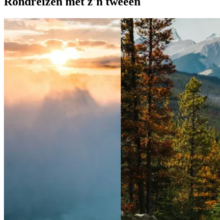
Rondreizen met z'n tweeën
View 3 weken&&Oost-Canada met z'n tweeën
View 5 weken&
met z'n tweeën