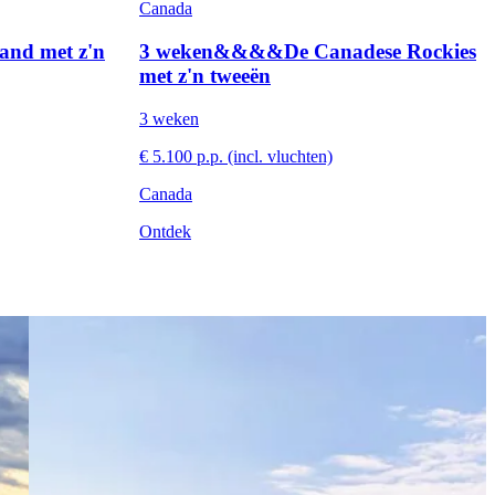
Canada
and met z'n
3 weken&&&&De Canadese Rockies
met z'n tweeën
3 weken
€ 5.100 p.p. (incl. vluchten)
Canada
Ontdek
et het gezin
View 3 weken&&&& De Rockies met het hele
gezin