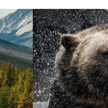
&&British Columbia & Alberta
View 2 weken&&Vancouver Islan
tweeën