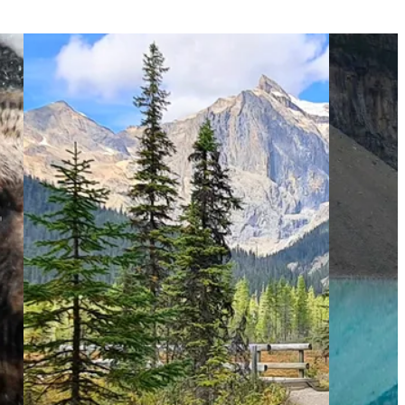
d met z'n
View 3 weken&&&&De Canadese Rockies met
z'n tweeën