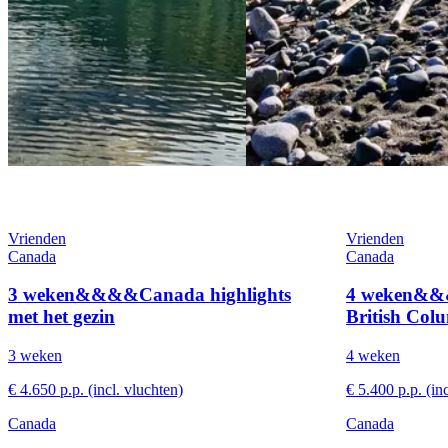
Vrienden
Vrienden
Canada
Canada
3 weken&&&&Canada highlights
4 weken&&&
met het gezin
British Colu
3 weken
4 weken
€ 4.650 p.p. (incl. vluchten)
€ 5.400 p.p. (in
Canada
Canada