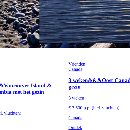
Vrienden
Canada
3 weken&&&Oost-Canada
Vancouver Island &
gezin
mbia met het gezin
3 weken
€ 3.500 p.p. (incl. vluchten)
cl. vluchten)
Canada
Ontdek