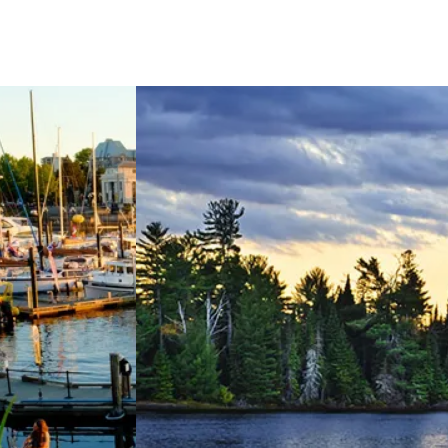
&&Solo door Vancouver Island
View 3 weken&&&Solo door Oo
mbia