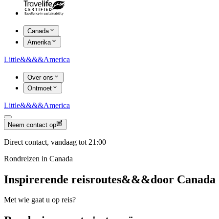
Canada
Amerika
Little
&&&&
America
Over ons
Ontmoet
Little
&&&&
America
Neem contact op
Direct contact, vandaag tot 21:00
Rondreizen in Canada
Inspirerende reisroutes
&&&
door Canada
Met wie gaat u op reis?