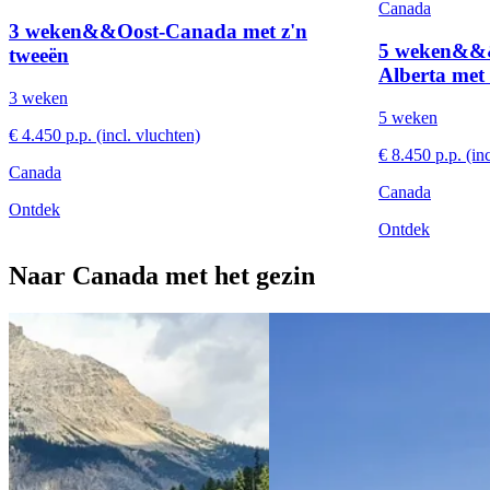
Canada
3 weken&&Oost-Canada met z'n
5 weken&&&
tweeën
Alberta met 
3 weken
5 weken
€ 4.450 p.p. (incl. vluchten)
€ 8.450 p.p. (in
Canada
Canada
Ontdek
Ontdek
Naar Canada met het gezin
View 3 weken&&&&Canada highlights met het
View 4 weken&
gezin
Columbia met h