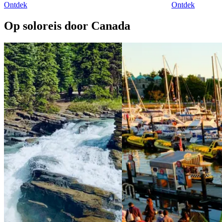
Ontdek
Ontdek
Op soloreis door Canada
View 3 weken&&&Solo langs de highlights van
View 4 weken&
Canada
& British Colu