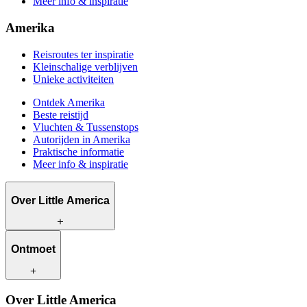
Meer info & inspiratie
Amerika
Reisroutes ter inspiratie
Kleinschalige verblijven
Unieke activiteiten
Ontdek Amerika
Beste reistijd
Vluchten & Tussenstops
Autorijden in Amerika
Praktische informatie
Meer info & inspiratie
Over Little America
Wat wij te bieden hebben
Ontmoet
Hoe wij werken
Wat ons uniek maakt
Bewust reizen
Onze reisadviseurs
Over Little America