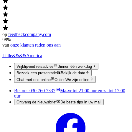
op
feedbackcompany.com
98%
van
onze klanten raden ons aan
-
Little
&&&&
America
Vrijblijvend reisadvies
Binnen één werkdag
Bezoek een presentatie
Bekijk de data
Chat met ons online
Online
We zijn online
Bel ons 030 760 7337
Ma-vr tot 21:00 uur en za tot 17:00
uur
Ontvang de nieuwsbrief
De beste tips in uw mail