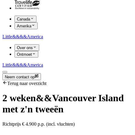
Canada
Amerika
Little
&&&&
America
Over ons
Ontmoet
Little
&&&&
America
Neem contact op
Terug naar overzicht
2 weken
&&
Vancouver Island
met z'n tweeën
Richtprijs € 4.900 p.p. (incl. vluchten)