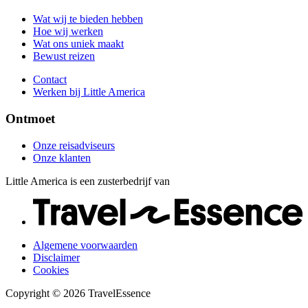
Contact
Onze klanten
Werken bij Little America
Wat wij te bieden hebben
Hoe wij werken
Wat ons uniek maakt
Bewust reizen
Contact
Werken bij Little America
Ontmoet
Onze reisadviseurs
Onze klanten
Little America is een zusterbedrijf van
Algemene voorwaarden
Disclaimer
Cookies
Copyright © 2026 TravelEssence