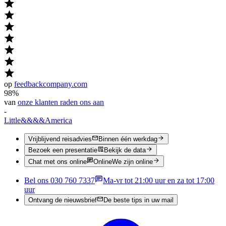
op
feedbackcompany.com
98%
van
onze klanten raden ons aan
-
Little
&&&&
America
Vrijblijvend reisadvies
Binnen één werkdag
Bezoek een presentatie
Bekijk de data
Chat met ons online
Online
We zijn online
Bel ons 030 760 7337
Ma-vr tot 21:00 uur en za tot 17:00
uur
Ontvang de nieuwsbrief
De beste tips in uw mail