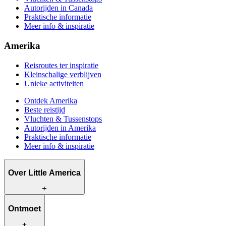
Autorijden in Canada
Praktische informatie
Meer info & inspiratie
Amerika
Reisroutes ter inspiratie
Kleinschalige verblijven
Unieke activiteiten
Ontdek Amerika
Beste reistijd
Vluchten & Tussenstops
Autorijden in Amerika
Praktische informatie
Meer info & inspiratie
Over Little America
Wat wij te bieden hebben
Ontmoet
Hoe wij werken
Wat ons uniek maakt