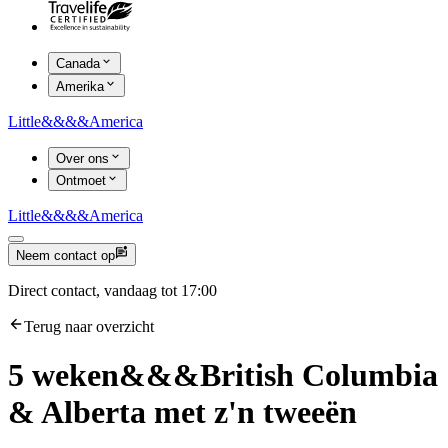
Canada
Amerika
Little
&&&&
America
Over ons
Ontmoet
Little
&&&&
America
Neem contact op
Direct contact, vandaag tot 17:00
Terug naar overzicht
5 weken
&&&
British Columbia
& Alberta met z'n tweeën