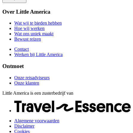
Bewust reizen
Onze reisadviseurs
Over Little America
Contact
Onze klanten
Werken bij Little America
Wat wij te bieden hebben
Hoe wij werken
Wat ons uniek maakt
Bewust reizen
Contact
Werken bij Little America
Ontmoet
Onze reisadviseurs
Onze klanten
Little America is een zusterbedrijf van
Algemene voorwaarden
Disclaimer
Cookies