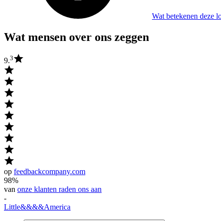
Wat betekenen deze l
Wat mensen over ons zeggen
3
9.
op
feedbackcompany.com
98%
van
onze klanten raden ons aan
-
Little
&&&&
America