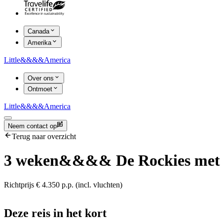
Canada
Amerika
Little
&&&&
America
Over ons
Ontmoet
Little
&&&&
America
Neem contact op
Terug naar overzicht
3 weken
&&&&
De Rockies met 
Richtprijs € 4.350 p.p. (incl. vluchten)
Deze reis in het kort