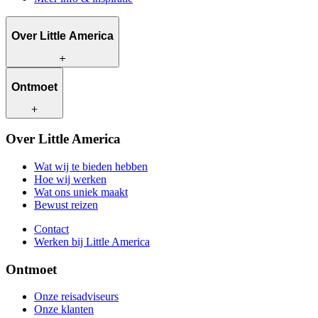
Over Little America
Wat wij te bieden hebben
Ontmoet
Hoe wij werken
Wat ons uniek maakt
Bewust reizen
Onze reisadviseurs
Over Little America
Contact
Onze klanten
Werken bij Little America
Wat wij te bieden hebben
Hoe wij werken
Wat ons uniek maakt
Bewust reizen
Contact
Werken bij Little America
Ontmoet
Onze reisadviseurs
Onze klanten