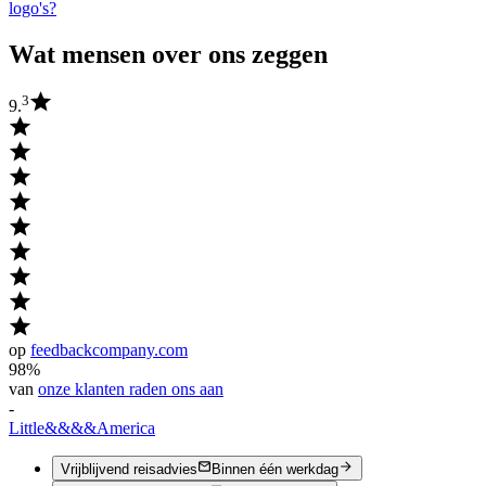
logo's?
Wat mensen over ons zeggen
3
9.
op
feedbackcompany.com
98%
van
onze klanten raden ons aan
-
Little
&&&&
America
Vrijblijvend reisadvies
Binnen één werkdag