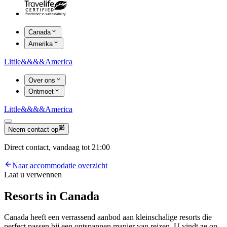
Canada
Amerika
Little
&&&&
America
Over ons
Ontmoet
Little
&&&&
America
Neem contact op
Direct contact, vandaag tot 21:00
Naar accommodatie overzicht
Laat u verwennen
Resorts in Canada
Canada heeft een verrassend aanbod aan kleinschalige resorts die
perfect passen bij een ontspannen manier van reizen. U vindt ze op