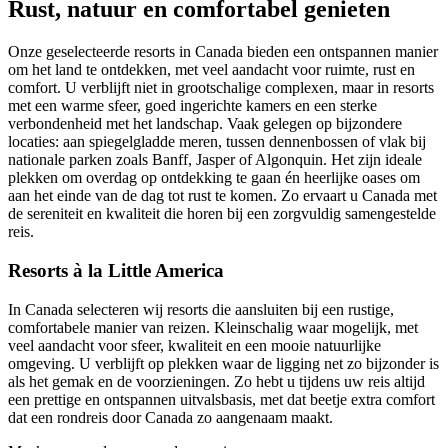
Rust, natuur en comfortabel genieten
Onze geselecteerde resorts in Canada bieden een ontspannen manier
om het land te ontdekken, met veel aandacht voor ruimte, rust en
comfort. U verblijft niet in grootschalige complexen, maar in resorts
met een warme sfeer, goed ingerichte kamers en een sterke
verbondenheid met het landschap. Vaak gelegen op bijzondere
locaties: aan spiegelgladde meren, tussen dennenbossen of vlak bij
nationale parken zoals Banff, Jasper of Algonquin. Het zijn ideale
plekken om overdag op ontdekking te gaan én heerlijke oases om
aan het einde van de dag tot rust te komen. Zo ervaart u Canada met
de sereniteit en kwaliteit die horen bij een zorgvuldig samengestelde
reis.
Resorts à la Little America
In Canada selecteren wij resorts die aansluiten bij een rustige,
comfortabele manier van reizen. Kleinschalig waar mogelijk, met
veel aandacht voor sfeer, kwaliteit en een mooie natuurlijke
omgeving. U verblijft op plekken waar de ligging net zo bijzonder is
als het gemak en de voorzieningen. Zo hebt u tijdens uw reis altijd
een prettige en ontspannen uitvalsbasis, met dat beetje extra comfort
dat een rondreis door Canada zo aangenaam maakt.