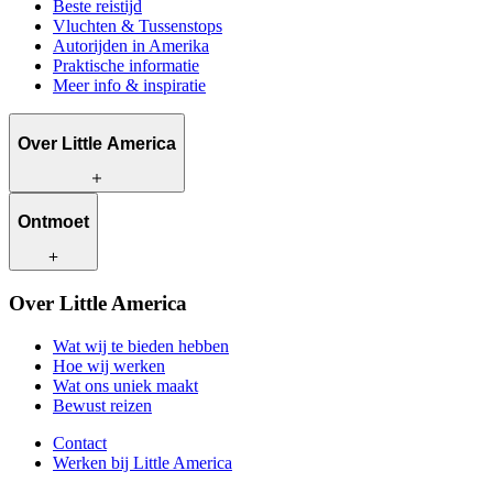
Beste reistijd
Vluchten & Tussenstops
Autorijden in Amerika
Praktische informatie
Meer info & inspiratie
Over Little America
Wat wij te bieden hebben
Ontmoet
Hoe wij werken
Wat ons uniek maakt
Bewust reizen
Onze reisadviseurs
Over Little America
Contact
Onze klanten
Werken bij Little America
Wat wij te bieden hebben
Hoe wij werken
Wat ons uniek maakt
Bewust reizen
Contact
Werken bij Little America