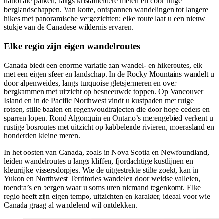
nationale parken, langs kristalheldere meren en door ruige
berglandschappen. Van korte, ontspannen wandelingen tot langere
hikes met panoramische vergezichten: elke route laat u een nieuw
stukje van de Canadese wildernis ervaren.
Elke regio zijn eigen wandelroutes
Canada biedt een enorme variatie aan wandel- en hikeroutes, elk
met een eigen sfeer en landschap. In de Rocky Mountains wandelt u
door alpenweides, langs turquoise gletsjermeren en over
bergkammen met uitzicht op besneeuwde toppen. Op Vancouver
Island en in de Pacific Northwest vindt u kustpaden met ruige
rotsen, stille baaien en regenwoudtrajecten die door hoge ceders en
sparren lopen. Rond Algonquin en Ontario’s merengebied verkent u
rustige bosroutes met uitzicht op kabbelende rivieren, moerasland en
honderden kleine meren.
In het oosten van Canada, zoals in Nova Scotia en Newfoundland,
leiden wandelroutes u langs kliffen, fjordachtige kustlijnen en
kleurrijke vissersdorpjes. Wie de uitgestrekte stilte zoekt, kan in
Yukon en Northwest Territories wandelen door weidse valleien,
toendra’s en bergen waar u soms uren niemand tegenkomt. Elke
regio heeft zijn eigen tempo, uitzichten en karakter, ideaal voor wie
Canada graag al wandelend wil ontdekken.