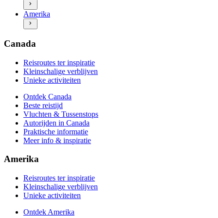
Ontdek Amerika
Praktische informatie
Amerika
Beste reistijd
Meer info & inspiratie
Vluchten & Tussenstops
Autorijden in Amerika
Praktische informatie
Canada
Meer info & inspiratie
Reisroutes ter inspiratie
Kleinschalige verblijven
Unieke activiteiten
Ontdek Canada
Beste reistijd
Vluchten & Tussenstops
Autorijden in Canada
Praktische informatie
Meer info & inspiratie
Amerika
Reisroutes ter inspiratie
Kleinschalige verblijven
Unieke activiteiten
Ontdek Amerika