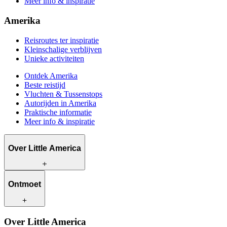
Meer info & inspiratie
Amerika
Reisroutes ter inspiratie
Kleinschalige verblijven
Unieke activiteiten
Ontdek Amerika
Beste reistijd
Vluchten & Tussenstops
Autorijden in Amerika
Praktische informatie
Meer info & inspiratie
Over Little America
Wat wij te bieden hebben
Ontmoet
Hoe wij werken
Wat ons uniek maakt
Bewust reizen
Onze reisadviseurs
Over Little America