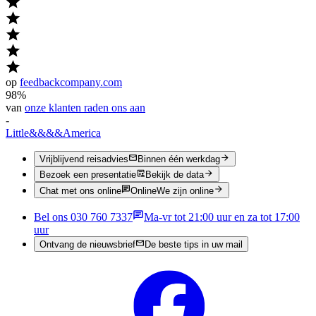
op
feedbackcompany.com
98%
van
onze klanten raden ons aan
-
Little
&&&&
America
Vrijblijvend reisadvies
Binnen één werkdag
Bezoek een presentatie
Bekijk de data
Chat met ons online
Online
We zijn online
Bel ons 030 760 7337
Ma-vr tot 21:00 uur en za tot 17:00
uur
Ontvang de nieuwsbrief
De beste tips in uw mail