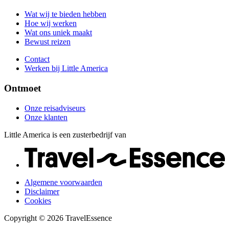
Contact
Onze klanten
Werken bij Little America
Wat wij te bieden hebben
Hoe wij werken
Wat ons uniek maakt
Bewust reizen
Contact
Werken bij Little America
Ontmoet
Onze reisadviseurs
Onze klanten
Little America is een zusterbedrijf van
Algemene voorwaarden
Disclaimer
Cookies
Copyright © 2026 TravelEssence