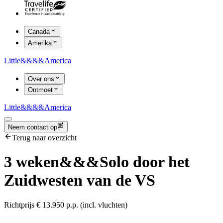
Canada
Amerika
Little
&&&&
America
Over ons
Ontmoet
Little
&&&&
America
Neem contact op
Terug naar overzicht
3 weken
&&&
Solo door het
Zuidwesten van de VS
Richtprijs € 13.950 p.p. (incl. vluchten)