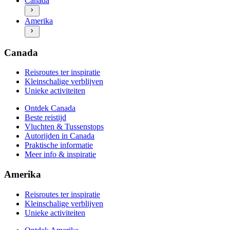
Canada
Autorijden in Canada
Ontdek Amerika
Praktische informatie
Amerika
Beste reistijd
Meer info & inspiratie
Vluchten & Tussenstops
Autorijden in Amerika
Praktische informatie
Canada
Meer info & inspiratie
Reisroutes ter inspiratie
Kleinschalige verblijven
Unieke activiteiten
Ontdek Canada
Beste reistijd
Vluchten & Tussenstops
Autorijden in Canada
Praktische informatie
Meer info & inspiratie
Amerika
Reisroutes ter inspiratie
Kleinschalige verblijven
Unieke activiteiten