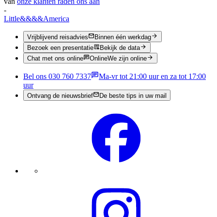
van
onze klanten raden ons aan
-
Little
&&&&
America
Vrijblijvend reisadvies
Binnen één werkdag
Bezoek een presentatie
Bekijk de data
Chat met ons online
Online
We zijn online
Bel ons 030 760 7337
Ma-vr tot 21:00 uur en za tot 17:00
uur
Ontvang de nieuwsbrief
De beste tips in uw mail