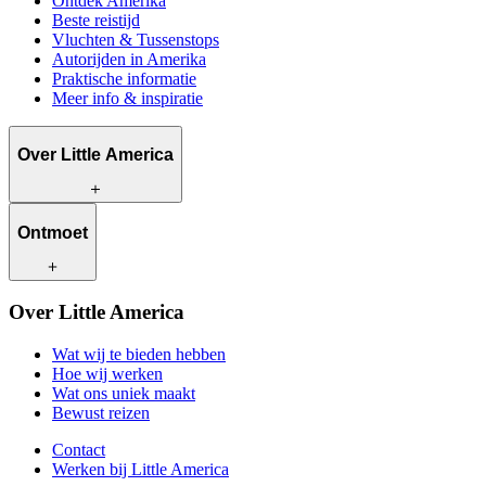
Ontdek Amerika
Beste reistijd
Vluchten & Tussenstops
Autorijden in Amerika
Praktische informatie
Meer info & inspiratie
Over Little America
Wat wij te bieden hebben
Ontmoet
Hoe wij werken
Wat ons uniek maakt
Bewust reizen
Onze reisadviseurs
Over Little America
Contact
Onze klanten
Werken bij Little America
Wat wij te bieden hebben
Hoe wij werken
Wat ons uniek maakt
Bewust reizen
Contact
Werken bij Little America