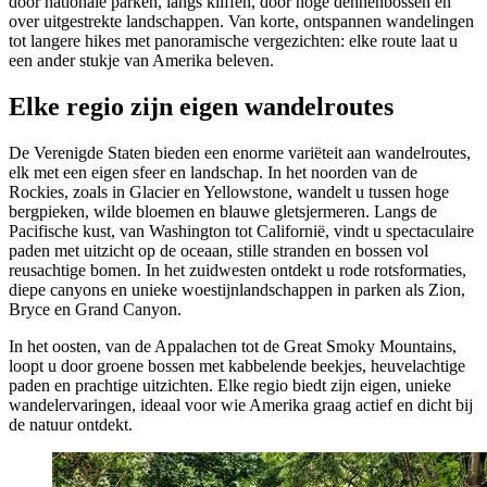
door nationale parken, langs kliffen, door hoge dennenbossen en
over uitgestrekte landschappen. Van korte, ontspannen wandelingen
tot langere hikes met panoramische vergezichten: elke route laat u
een ander stukje van Amerika beleven.
Elke regio zijn eigen wandelroutes
De Verenigde Staten bieden een enorme variëteit aan wandelroutes,
elk met een eigen sfeer en landschap. In het noorden van de
Rockies, zoals in Glacier en Yellowstone, wandelt u tussen hoge
bergpieken, wilde bloemen en blauwe gletsjermeren. Langs de
Pacifische kust, van Washington tot Californië, vindt u spectaculaire
paden met uitzicht op de oceaan, stille stranden en bossen vol
reusachtige bomen. In het zuidwesten ontdekt u rode rotsformaties,
diepe canyons en unieke woestijnlandschappen in parken als Zion,
Bryce en Grand Canyon.
In het oosten, van de Appalachen tot de Great Smoky Mountains,
loopt u door groene bossen met kabbelende beekjes, heuvelachtige
paden en prachtige uitzichten. Elke regio biedt zijn eigen, unieke
wandelervaringen, ideaal voor wie Amerika graag actief en dicht bij
de natuur ontdekt.