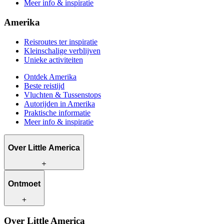
Meer info & inspiratie
Amerika
Reisroutes ter inspiratie
Kleinschalige verblijven
Unieke activiteiten
Ontdek Amerika
Beste reistijd
Vluchten & Tussenstops
Autorijden in Amerika
Praktische informatie
Meer info & inspiratie
Over Little America
Wat wij te bieden hebben
Ontmoet
Hoe wij werken
Wat ons uniek maakt
Bewust reizen
Onze reisadviseurs
Over Little America