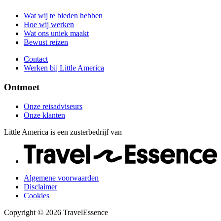
Contact
Onze klanten
Werken bij Little America
Wat wij te bieden hebben
Hoe wij werken
Wat ons uniek maakt
Bewust reizen
Contact
Werken bij Little America
Ontmoet
Onze reisadviseurs
Onze klanten
Little America is een zusterbedrijf van
Algemene voorwaarden
Disclaimer
Cookies
Copyright © 2026 TravelEssence