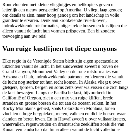
Rondvluchten met kleine vliegtuigjes en helikopters geven u
letterlijk een nieuw perspectief op Amerika. U vliegt laag genoeg
om details te zien, maar hoog genoeg om het landschap in volle
grandeur te ervaren. Denk aan kronkelende rivierkloven,
indrukwekkende rotsformaties, uitgestrekte bossen en kustlijnen die
alleen vanuit de lucht hun vormen prijsgeven. Een bijzondere
toevoeging aan uw reis!
Van ruige kustlijnen tot diepe canyons
Elke regio in de Verenigde Staten biedt zijn eigen spectaculaire
uitzichten vanuit de lucht. In het zuidwesten zweeft u boven de
Grand Canyon, Monument Valley en de rode rotsformaties van
Arizona en Utah, indrukwekkende patronen en kleuren die vanuit
de lucht nog sterker tot hun recht komen. In Alaska vliegt u over
gletsjers, fjorden, bergen en soms zelfs over walvissen die zich langs
de kust bewegen. Langs de Pacifische kust, bijvoorbeeld in
Californië of Oregon, ziet u een mix van ruige kliffen, brede
stranden en groene bossen die tot aan de oceaan reiken. In het
Rocky Mountains-gebied, zoals Colorado en Montana, tonen
vluchten u hoge bergpieken, meren, valleien en dichte bossen waar
elanden en beren leven. En in Hawaï zweeft u over vulkaankraters,
watervallen, regenwouden en dramatische zeekliffen zoals die van
Kauai, een landschap dat bijna alleen vanuit de lucht volledig te