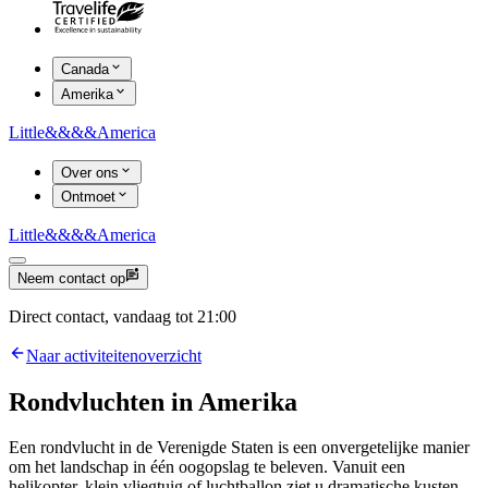
Canada
Amerika
Little
&&&&
America
Over ons
Ontmoet
Little
&&&&
America
Neem contact op
Direct contact, vandaag tot 21:00
Naar activiteitenoverzicht
Rondvluchten in Amerika
Een rondvlucht in de Verenigde Staten is een onvergetelijke manier
om het landschap in één oogopslag te beleven. Vanuit een
helikopter, klein vliegtuig of luchtballon ziet u dramatische kusten,