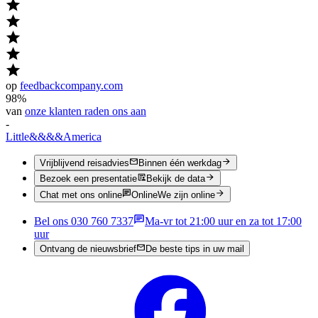
op
feedbackcompany.com
98%
van
onze klanten raden ons aan
-
Little
&&&&
America
Vrijblijvend reisadvies
Binnen één werkdag
Bezoek een presentatie
Bekijk de data
Chat met ons online
Online
We zijn online
Bel ons 030 760 7337
Ma-vr tot 21:00 uur en za tot 17:00
uur
Ontvang de nieuwsbrief
De beste tips in uw mail