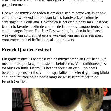
scala aan muziek uitvoeren, van zydeco en hiphop tot funk, jazz,
gospel en meer.
Hoewel de muziek de reden is om deze stad te bezoeken, is er ook
een indrukwekkend aanbod aan kunst, handwerk en culturele
ervaringen in Louisiana. Bovendien is het eten tijdens Jazz Fest ook
iconisch; favorieten zijn de cochon de lait poboy, langoestenbeignets
en de mango-freeze. Het Jazz Fest wordt gehouden in het laatste
weekend van april en het eerste weekend van mei en is een must
voor zowel muziekliefhebbers als fijnproevers.
French Quarter Festival
Dit gratis festival is het feest van de muzikanten van Louisiana. Op
meer dan 20 podia zijn artiesten te beluisteren. Van traditioneel jazz
tot blues en funk. Daarbij is het een feest van eten. Top chefs
bereiden tijdens het festival hun specialiteiten. Vier dagen lang klinkt
er allerlei muziek op de podia langs de Mississippi rivier in de
French Quarter.