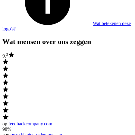
Wat betekenen deze
logo's?
Wat mensen over ons zeggen
3
9.
op
feedbackcompany.com
98%
van
onze klanten raden ons aan