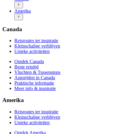
Autorijden in Canada
Ontdek Amerika
Praktische informatie
Amerika
Beste reistijd
Meer info & inspiratie
Vluchten & Tussenstops
Autorijden in Amerika
Praktische informatie
Canada
Meer info & inspiratie
Reisroutes ter inspiratie
Kleinschalige verblijven
Unieke activiteiten
Ontdek Canada
Beste reistijd
Vluchten & Tussenstops
Autorijden in Canada
Praktische informatie
Meer info & inspiratie
Amerika
Reisroutes ter inspiratie
Kleinschalige verblijven
Unieke activiteiten
Ontdek Amerika