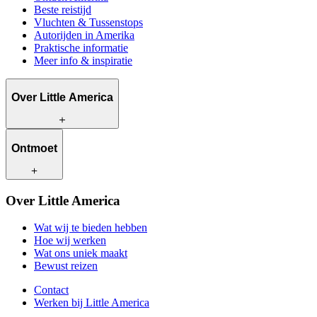
Beste reistijd
Vluchten & Tussenstops
Autorijden in Amerika
Praktische informatie
Meer info & inspiratie
Over Little America
Wat wij te bieden hebben
Ontmoet
Hoe wij werken
Wat ons uniek maakt
Bewust reizen
Onze reisadviseurs
Over Little America
Contact
Onze klanten
Werken bij Little America
Wat wij te bieden hebben
Hoe wij werken
Wat ons uniek maakt
Bewust reizen
Contact
Werken bij Little America