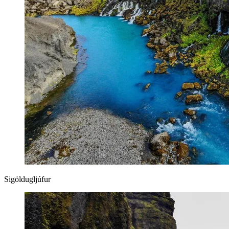
Sigöldugljúfur