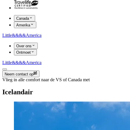
Canada
Amerika
Little
&&&&
America
Over ons
Ontmoet
Little
&&&&
America
Neem contact op
Vlieg in alle comfort naar de VS of Canada met
Icelandair