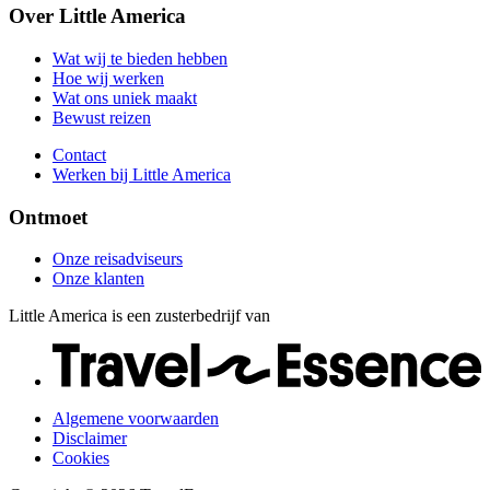
Onze reisadviseurs
Over Little America
Contact
Onze klanten
Werken bij Little America
Wat wij te bieden hebben
Hoe wij werken
Wat ons uniek maakt
Bewust reizen
Contact
Werken bij Little America
Ontmoet
Onze reisadviseurs
Onze klanten
Little America is een zusterbedrijf van
Algemene voorwaarden
Disclaimer
Cookies