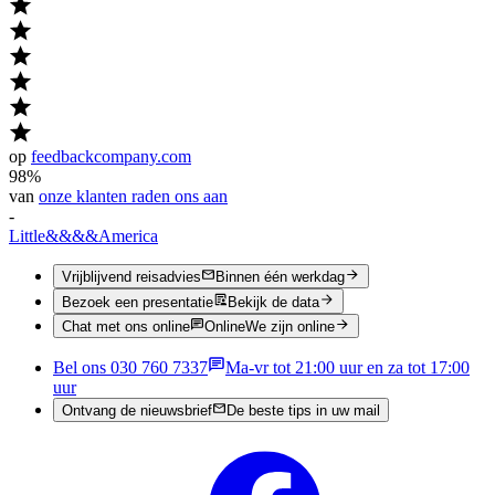
op
feedbackcompany.com
98%
van
onze klanten raden ons aan
-
Little
&&&&
America
Vrijblijvend reisadvies
Binnen één werkdag
Bezoek een presentatie
Bekijk de data
Chat met ons online
Online
We zijn online
Bel ons 030 760 7337
Ma-vr tot 21:00 uur en za tot 17:00
uur
Ontvang de nieuwsbrief
De beste tips in uw mail