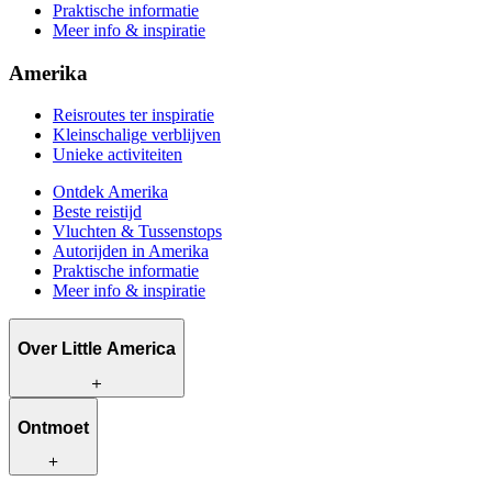
Praktische informatie
Meer info & inspiratie
Amerika
Reisroutes ter inspiratie
Kleinschalige verblijven
Unieke activiteiten
Ontdek Amerika
Beste reistijd
Vluchten & Tussenstops
Autorijden in Amerika
Praktische informatie
Meer info & inspiratie
Over Little America
Wat wij te bieden hebben
Ontmoet
Hoe wij werken
Wat ons uniek maakt
Bewust reizen