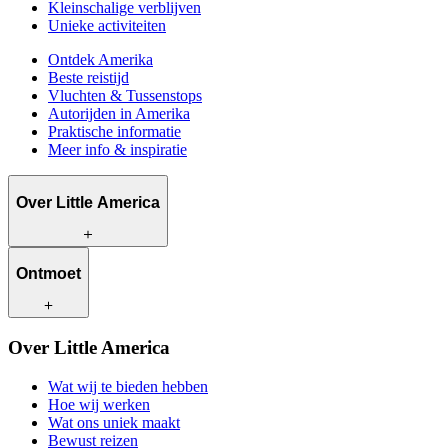
Kleinschalige verblijven
Unieke activiteiten
Ontdek Amerika
Beste reistijd
Vluchten & Tussenstops
Autorijden in Amerika
Praktische informatie
Meer info & inspiratie
Over Little America
Wat wij te bieden hebben
Ontmoet
Hoe wij werken
Wat ons uniek maakt
Bewust reizen
Onze reisadviseurs
Over Little America
Contact
Onze klanten
Werken bij Little America
Wat wij te bieden hebben
Hoe wij werken
Wat ons uniek maakt
Bewust reizen