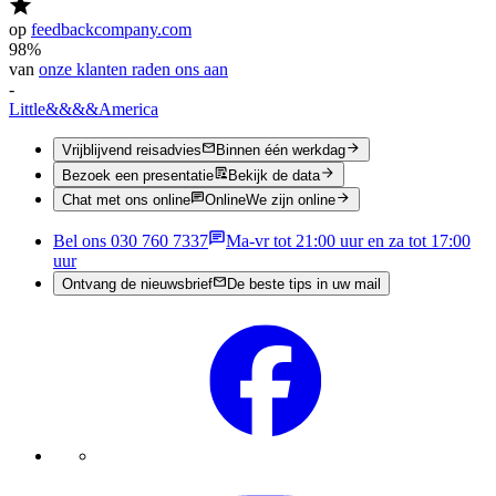
op
feedbackcompany.com
98%
van
onze klanten raden ons aan
-
Little
&&&&
America
Vrijblijvend reisadvies
Binnen één werkdag
Bezoek een presentatie
Bekijk de data
Chat met ons online
Online
We zijn online
Bel ons 030 760 7337
Ma-vr tot 21:00 uur en za tot 17:00
uur
Ontvang de nieuwsbrief
De beste tips in uw mail