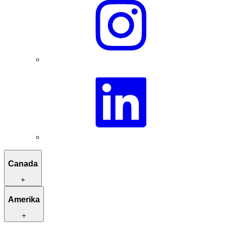
Canada
Reisroutes ter inspiratie
Amerika
Kleinschalige verblijven
Unieke activiteiten