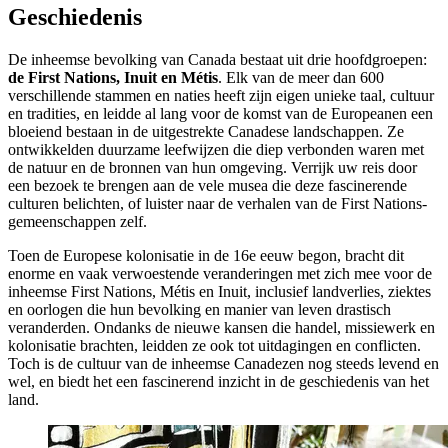
Geschiedenis
De inheemse bevolking van Canada bestaat uit drie hoofdgroepen:
de First Nations, Inuit en Métis
. Elk van de meer dan 600
verschillende stammen en naties heeft zijn eigen unieke taal, cultuur
en tradities, en leidde al lang voor de komst van de Europeanen een
bloeiend bestaan in de uitgestrekte Canadese landschappen. Ze
ontwikkelden duurzame leefwijzen die diep verbonden waren met
de natuur en de bronnen van hun omgeving. Verrijk uw reis door
een bezoek te brengen aan de vele musea die deze fascinerende
culturen belichten, of luister naar de verhalen van de First Nations-
gemeenschappen zelf.
Toen de Europese kolonisatie in de 16e eeuw begon, bracht dit
enorme en vaak verwoestende veranderingen met zich mee voor de
inheemse First Nations, Métis en Inuit, inclusief landverlies, ziektes
en oorlogen die hun bevolking en manier van leven drastisch
veranderden. Ondanks de nieuwe kansen die handel, missiewerk en
kolonisatie brachten, leidden ze ook tot uitdagingen en conflicten.
Toch is de cultuur van de inheemse Canadezen nog steeds levend en
wel, en biedt het een fascinerend inzicht in de geschiedenis van het
land.