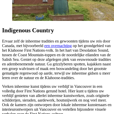
Indigenous Country
Ervaar zelf de inheemse tradities en gewoonten tijdens uw reis door
Canada, met bijvoorbeeld
een overnachting
op het grondgebied van
het Klahoose First Nations-volk. In het hart van Desolation Sound,
tussen de Coast Mountain-toppen en de noordelijke eilanden van de
Salish Sea. Geniet op deze afgelegen plek van eeuwenoude tradities
en adembenemende natuur. Ga grizzlyberen spotten, kajakken naast
een groep walvissen of maak een boswandeling door het grootste
gematigde regenwoud op aarde, terwijl uw inheemse gidsen u meer
leren over de natuur en de Klahoose-tradities.
Verken inheemse kunst tijdens uw verblijf in Vancouver in een
volledig door First Nations gerund hotel. Hier kunt u tijdens uw
verblijf genieten van allerlei inheemse kunstwerken, zoals originele
schilderijen, sieraden, aardewerk, houtsnijwerk en nog veel meer.
Ook de kamers zijn ontworpen door lokale inheemse kunstenaars en
interieurontwerpers uit Vancouver en vertellen bijzondere visuele
verhalen over de First Nations-cultuur.