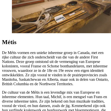
Métis
De Métis vormen een unieke inheemse groep in Canada, met een
rijke cultuur die zich onderscheidt van die van de andere First
Nations. Deze groep ontstond uit de vermenging van Europese
kolonisten, vooral Franse en Schotse bonthandelaren, met inheemse
vrouwen, waardoor ze in de 18e en 19e eeuw een eigen identiteit
ontwikkelden. Ze zijn vooral te vinden in de prairieprovincies zoals
Manitoba, Saskatchewan en Alberta, maar ook in delen van Ontario,
British Columbia en de Northwest Territories.
De cultuur van de Métis is een levendige mix van Europese en
inheemse elementen. Hun taal, Michif, is een mengsel van Frans en
diverse inheemse talen. Ze zijn bekend om hun muzikale tradities,
vooral de viool, en hun dansen, zoals de jig. Kenmerkend zijn ook
hun verfijnde kralenwerk en borduurwerk met bloemmotieven, die