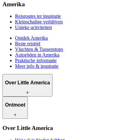
Amerika
Reisroutes ter inspiratie
Kleinschalige verblijven
Unieke activiteiten
Ontdek Amerika
Beste reistijd
Vluchten & Tussenstops
Autorijden in Amerika
Praktische informatie
Meer info & inspiratie
Over Little America
Wat wij te bieden hebben
Ontmoet
Hoe wij werken
Wat ons uniek maakt
Bewust reizen
Onze reisadviseurs
Over Little America
Contact
Onze klanten
Werken bij Little America