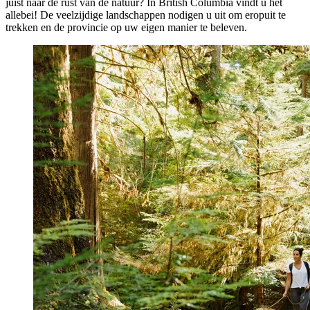
juist naar de rust van de natuur? In British Columbia vindt u het
allebei! De veelzijdige landschappen nodigen u uit om eropuit te
trekken en de provincie op uw eigen manier te beleven.