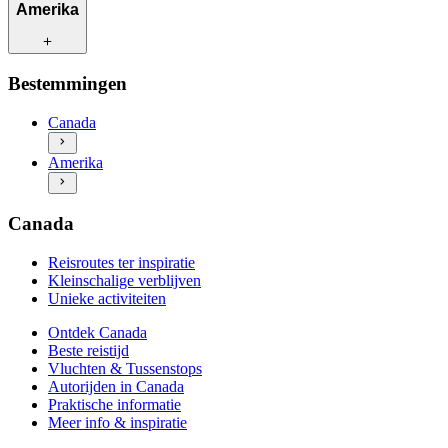
Reisroutes ter inspiratie
Amerika
Kleinschalige verblijven
Unieke activiteiten
Ontdek Canada
Reisroutes ter inspiratie
Bestemmingen
Beste reistijd
Kleinschalige verblijven
Vluchten & Tussenstops
Unieke activiteiten
Canada
Autorijden in Canada
Ontdek Amerika
Praktische informatie
Amerika
Beste reistijd
Meer info & inspiratie
Vluchten & Tussenstops
Autorijden in Amerika
Praktische informatie
Canada
Meer info & inspiratie
Reisroutes ter inspiratie
Kleinschalige verblijven
Unieke activiteiten
Ontdek Canada
Beste reistijd
Vluchten & Tussenstops
Autorijden in Canada
Praktische informatie
Meer info & inspiratie