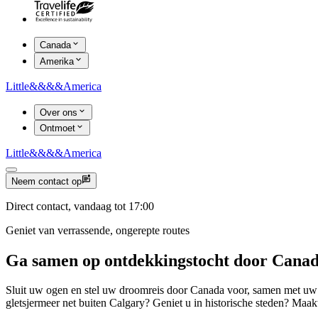
Canada
Amerika
Little
&&&&
America
Over ons
Ontmoet
Little
&&&&
America
Neem contact op
Direct contact, vandaag tot 17:00
Geniet van verrassende, ongerepte routes
Ga samen op ontdekkingstocht door Cana
Sluit uw ogen en stel uw droomreis door Canada voor, samen met uw p
gletsjermeer net buiten Calgary? Geniet u in historische steden? Maa