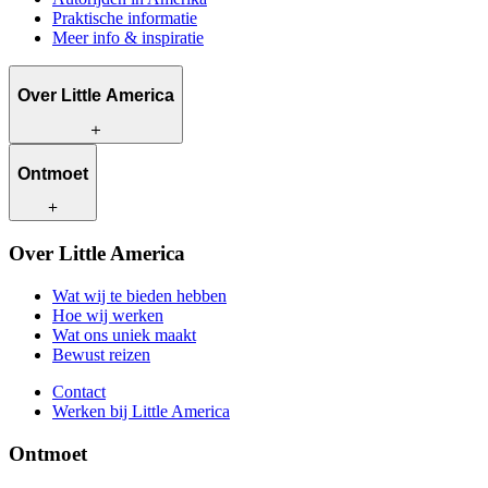
Praktische informatie
Meer info & inspiratie
Over Little America
Wat wij te bieden hebben
Ontmoet
Hoe wij werken
Wat ons uniek maakt
Bewust reizen
Onze reisadviseurs
Over Little America
Contact
Onze klanten
Werken bij Little America
Wat wij te bieden hebben
Hoe wij werken
Wat ons uniek maakt
Bewust reizen
Contact
Werken bij Little America
Ontmoet