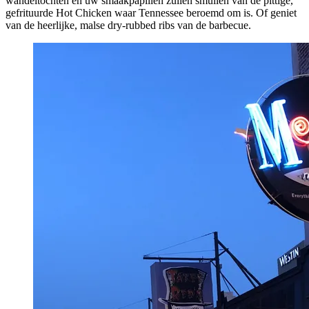
wandeltochten en uw smaakpapillen zullen smullen van de pittige,
gefrituurde Hot Chicken waar Tennessee beroemd om is. Of geniet
van de heerlijke, malse dry-rubbed ribs van de barbecue.