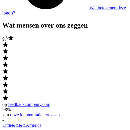
Wat betekenen deze
logo's?
Wat mensen over ons zeggen
3
9.
op
feedbackcompany.com
98%
van
onze klanten raden ons aan
-
Little
&&&&
America