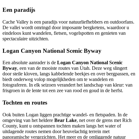
Een paradijs
Cache Valley is een paradijs voor natuurliefhebbers en outdoorfans.
De vallei wordt omringd door imposante bergketens, waardoor u
eindeloos kunt wandelen, fietsen, vogelspotten en genieten van
spectaculaire uitzichten.
Logan Canyon National Scenic Byway
Een absolute aanrader is de
Logan Canyon National Scenic
Byway
, een van de mooiste routes van Utah. Deze weg slingert
door steile kloven, langs kabbelende beekjes en over bergpassen, en
biedt onderweg volop mogelijkheden om te wandelen en
fotograferen. In elk seizoen verandert het landschap van kleur: van
frisgroen in de lente tot een zee van rood en goud in de herfst.
Tochten en routes
Ook buiten Logan liggen prachtige wandel- en fietspaden. In de
omgeving van het heldere
Bear Lake
, net over de grens met Rich
County, kunt u ontspannen tochten maken langs het water of
uitdagende routes nemen door heuvelachtig terrein met
panoramische vergezichten. Het meer en de omliggende natuur