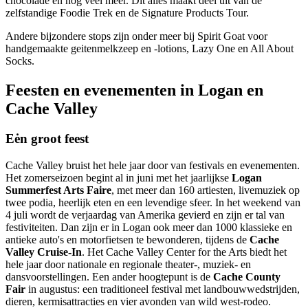
chocolade en nog veel meer. Dit alles maakt deel uit van de
zelfstandige Foodie Trek en de Signature Products Tour.
Andere bijzondere stops zijn onder meer bij Spirit Goat voor
handgemaakte geitenmelkzeep en -lotions, Lazy One en All About
Socks.
Feesten en evenementen in Logan en
Cache Valley
Eėn groot feest
Cache Valley bruist het hele jaar door van festivals en evenementen.
Het zomerseizoen begint al in juni met het jaarlijkse
Logan
Summerfest Arts Faire
, met meer dan 160 artiesten, livemuziek op
twee podia, heerlijk eten en een levendige sfeer. In het weekend van
4 juli wordt de verjaardag van Amerika gevierd en zijn er tal van
festiviteiten. Dan zijn er in Logan ook meer dan 1000 klassieke en
antieke auto's en motorfietsen te bewonderen, tijdens de
Cache
Valley Cruise-In
. Het Cache Valley Center for the Arts biedt het
hele jaar door nationale en regionale theater-, muziek- en
dansvoorstellingen. Een ander hoogtepunt is de
Cache County
Fair
in augustus: een traditioneel festival met landbouwwedstrijden,
dieren, kermisattracties en vier avonden van wild west-rodeo.