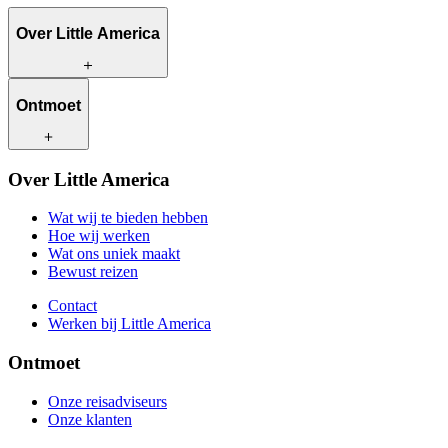
Over Little America
Wat wij te bieden hebben
Ontmoet
Hoe wij werken
Wat ons uniek maakt
Bewust reizen
Onze reisadviseurs
Over Little America
Contact
Onze klanten
Werken bij Little America
Wat wij te bieden hebben
Hoe wij werken
Wat ons uniek maakt
Bewust reizen
Contact
Werken bij Little America
Ontmoet
Onze reisadviseurs
Onze klanten