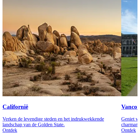
Californië
Vancou
Verken de levendige steden en het indrukwekkende
Geniet va
landschap van de Golden State.
charmante
Ontdek
Ontdek