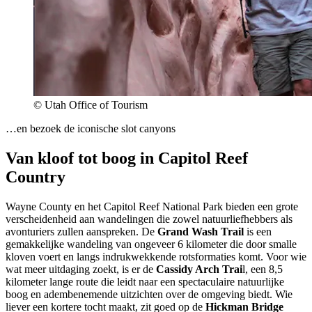
© Utah Office of Tourism
…en bezoek de iconische slot canyons
Van kloof tot boog in Capitol Reef
Country
Wayne County en het Capitol Reef National Park bieden een grote
verscheidenheid aan wandelingen die zowel natuurliefhebbers als
avonturiers zullen aanspreken. De
Grand Wash Trail
is een
gemakkelijke wandeling van ongeveer 6 kilometer die door smalle
kloven voert en langs indrukwekkende rotsformaties komt. Voor wie
wat meer uitdaging zoekt, is er de
Cassidy Arch Trai
l, een 8,5
kilometer lange route die leidt naar een spectaculaire natuurlijke
boog en adembenemende uitzichten over de omgeving biedt. Wie
liever een kortere tocht maakt, zit goed op de
Hickman Bridge