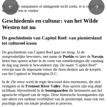
Of u nu een ontspannen of uitdagende tocht zoekt, er is voor iedere
wandelaar iets te vinden
Geschiedenis en cultuur: van het Wilde
Westen tot nu
De geschiedenis van Capitol Reef: van pioniersland
tot cultureel icoon
De geschiedenis van Capitol Reef gaat ver terug. Al de
oorspronkelijke bewoners, met name de
Pueblo
en later de
Navajo
,
lieten hun sporen achter in de vorm van rotstekeningen die vandaag
de dag nog steeds te bewonderen zijn. De naam “Capitol Reef”
verwijst naar de imposante rotsen die doen denken aan de koepels
van het Capitool in Washington D.C.
In de 19e eeuw werd de regio bewoond door mormonen, die zich
vestigden in de
Fremont River Valley
. Hun sporen zijn nog altijd
zichtbaar, bijvoorbeeld in de
boomgaarden
die herinneren aan het
agrarische erfgoed van de regio. Deze historische boomgaarden zijn
niet alleen een tastbaar overblijfsel van de pionierstijd, maar ook een
prachtige plek om lokale producten te proeven.