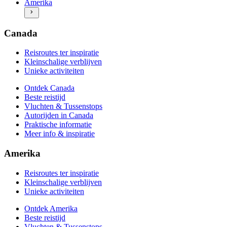
Amerika
Beste reistijd
Meer info & inspiratie
Vluchten & Tussenstops
Autorijden in Amerika
Praktische informatie
Canada
Meer info & inspiratie
Reisroutes ter inspiratie
Kleinschalige verblijven
Unieke activiteiten
Ontdek Canada
Beste reistijd
Vluchten & Tussenstops
Autorijden in Canada
Praktische informatie
Meer info & inspiratie
Amerika
Reisroutes ter inspiratie
Kleinschalige verblijven
Unieke activiteiten
Ontdek Amerika
Beste reistijd
Vluchten & Tussenstops