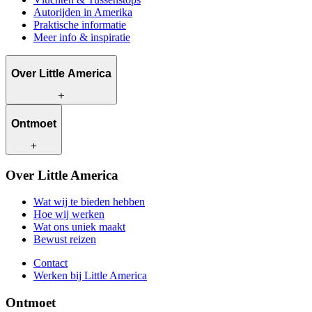
Autorijden in Amerika
Praktische informatie
Meer info & inspiratie
Over Little America
Wat wij te bieden hebben
Ontmoet
Hoe wij werken
Wat ons uniek maakt
Bewust reizen
Onze reisadviseurs
Over Little America
Contact
Onze klanten
Werken bij Little America
Wat wij te bieden hebben
Hoe wij werken
Wat ons uniek maakt
Bewust reizen
Contact
Werken bij Little America
Ontmoet