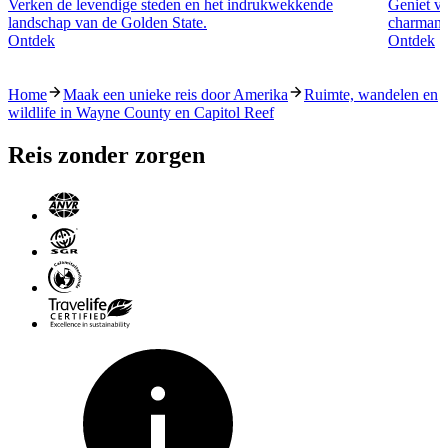
Verken de levendige steden en het indrukwekkende
Geniet va
landschap van de Golden State.
charmante
Ontdek
Ontdek
Home
Maak een unieke reis door Amerika
Ruimte, wandelen en
wildlife in Wayne County en Capitol Reef
Reis zonder zorgen