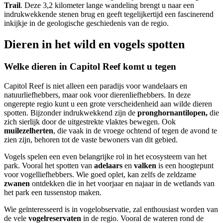
Trail
. Deze 3,2 kilometer lange wandeling brengt u naar een
indrukwekkende stenen brug en geeft tegelijkertijd een fascinerend
inkijkje in de geologische geschiedenis van de regio.
Dieren in het wild en vogels spotten
Welke dieren in Capitol Reef komt u tegen
Capitol Reef is niet alleen een paradijs voor wandelaars en
natuurliefhebbers, maar ook voor dierenliefhebbers. In deze
ongerepte regio kunt u een grote verscheidenheid aan wilde dieren
spotten. Bijzonder indrukwekkend zijn de
pronghornantilopen,
die
zich sierlijk door de uitgestrekte vlaktes bewegen. Ook
muilezelherten
, die vaak in de vroege ochtend of tegen de avond te
zien zijn, behoren tot de vaste bewoners van dit gebied.
Vogels spelen een even belangrijke rol in het ecosysteem van het
park. Vooral het spotten van
adelaars
en
valken
is een hoogtepunt
voor vogelliefhebbers. Wie goed oplet, kan zelfs de zeldzame
zwanen
ontdekken die in het voorjaar en najaar in de wetlands van
het park een tussenstop maken.
Wie geïnteresseerd is in vogelobservatie, zal enthousiast worden van
de vele
vogelreservaten
in de regio. Vooral de wateren rond de