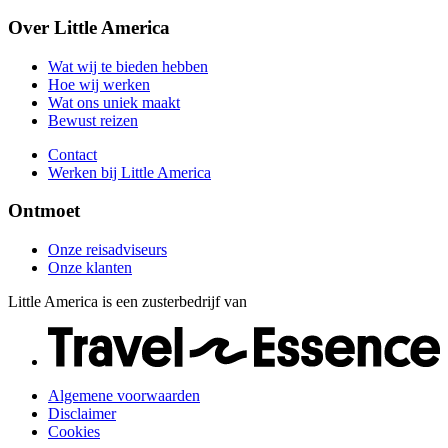
Bewust reizen
Onze reisadviseurs
Over Little America
Contact
Onze klanten
Werken bij Little America
Wat wij te bieden hebben
Hoe wij werken
Wat ons uniek maakt
Bewust reizen
Contact
Werken bij Little America
Ontmoet
Onze reisadviseurs
Onze klanten
Little America is een zusterbedrijf van
Algemene voorwaarden
Disclaimer
Cookies