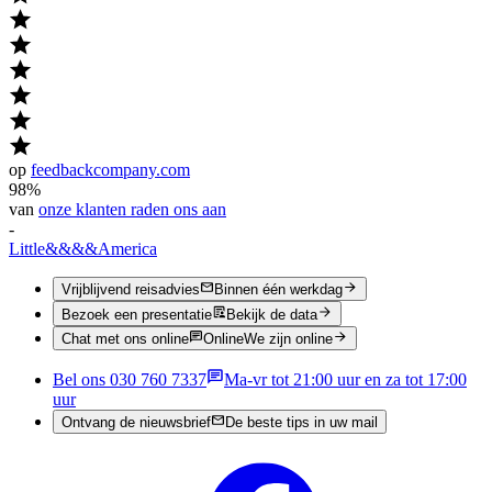
op
feedbackcompany.com
98%
van
onze klanten raden ons aan
-
Little
&&&&
America
Vrijblijvend reisadvies
Binnen één werkdag
Bezoek een presentatie
Bekijk de data
Chat met ons online
Online
We zijn online
Bel ons 030 760 7337
Ma-vr tot 21:00 uur en za tot 17:00
uur
Ontvang de nieuwsbrief
De beste tips in uw mail