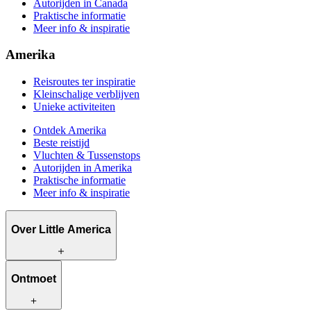
Autorijden in Canada
Praktische informatie
Meer info & inspiratie
Amerika
Reisroutes ter inspiratie
Kleinschalige verblijven
Unieke activiteiten
Ontdek Amerika
Beste reistijd
Vluchten & Tussenstops
Autorijden in Amerika
Praktische informatie
Meer info & inspiratie
Over Little America
Wat wij te bieden hebben
Ontmoet
Hoe wij werken
Wat ons uniek maakt