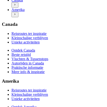
Canada
Autorijden in Canada
Ontdek Amerika
Praktische informatie
Amerika
Beste reistijd
Meer info & inspiratie
Vluchten & Tussenstops
Autorijden in Amerika
Praktische informatie
Canada
Meer info & inspiratie
Reisroutes ter inspiratie
Kleinschalige verblijven
Unieke activiteiten
Ontdek Canada
Beste reistijd
Vluchten & Tussenstops
Autorijden in Canada
Praktische informatie
Meer info & inspiratie
Amerika
Reisroutes ter inspiratie
Kleinschalige verblijven
Unieke activiteiten
Ontdek Amerika