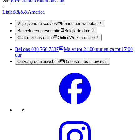
van
onze klanten raden ons aan
-
Little
&&&&
America
Vrijblijvend reisadvies
Binnen één werkdag
Bezoek een presentatie
Bekijk de data
Chat met ons online
Online
We zijn online
Bel ons 030 760 7337
Ma-vr tot 21:00 uur en za tot 17:00
uur
Ontvang de nieuwsbrief
De beste tips in uw mail