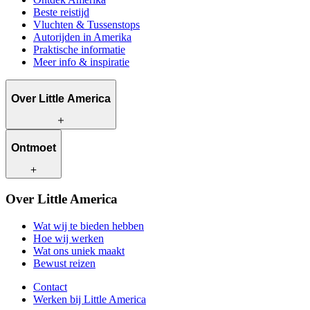
Beste reistijd
Vluchten & Tussenstops
Autorijden in Amerika
Praktische informatie
Meer info & inspiratie
Over Little America
Wat wij te bieden hebben
Ontmoet
Hoe wij werken
Wat ons uniek maakt
Bewust reizen
Onze reisadviseurs
Over Little America
Contact
Onze klanten
Werken bij Little America
Wat wij te bieden hebben
Hoe wij werken
Wat ons uniek maakt
Bewust reizen
Contact
Werken bij Little America