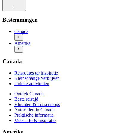
Kleinschalige verblijven
Unieke activiteiten
Ontdek Canada
Reisroutes ter inspiratie
Bestemmingen
Beste reistijd
Kleinschalige verblijven
Vluchten & Tussenstops
Unieke activiteiten
Canada
Autorijden in Canada
Ontdek Amerika
Praktische informatie
Amerika
Beste reistijd
Meer info & inspiratie
Vluchten & Tussenstops
Autorijden in Amerika
Praktische informatie
Canada
Meer info & inspiratie
Reisroutes ter inspiratie
Kleinschalige verblijven
Unieke activiteiten
Ontdek Canada
Beste reistijd
Vluchten & Tussenstops
Autorijden in Canada
Praktische informatie
Meer info & inspiratie
Amerika