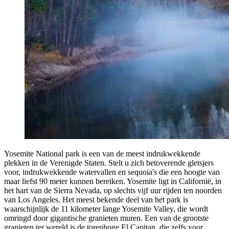
Yosemite National park is een van de meest indrukwekkende
plekken in de Verenigde Staten. Stelt u zich betoverende gletsjers
voor, indrukwekkende watervallen en sequoia's die een hoogte van
maar liefst 90 meter kunnen bereiken. Yosemite ligt in Californië, in
het hart van de Sierra Nevada, op slechts vijf uur rijden ten noorden
van Los Angeles. Het meest bekende deel van het park is
waarschijnlijk de 11 kilometer lange Yosemite Valley, die wordt
omringd door gigantische granieten muren. Een van de grootste
granieten ter wereld is de torenhoge El Capitan, die zelfs voor