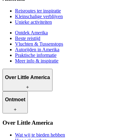
Reisroutes ter inspiratie
Kleinschalige verblijven
Unieke activiteiten
Ontdek Amerika
Beste reistijd
Vluchten & Tussenstops
Autorijden in Amerika
Praktische informatie
Meer info & inspiratie
Over Little America
Wat wij te bieden hebben
Ontmoet
Hoe wij werken
Wat ons uniek maakt
Bewust reizen
Onze reisadviseurs
Over Little America
Contact
Onze klanten
Werken bij Little America
Wat wij te bieden hebben