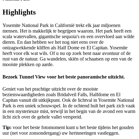
Highlights
Yosemite National Park in Californië trekt elk jaar miljoenen
mensen. Het is makkelijk te begrijpen waarom. Het park heeft een
scala watervallen, gigantische sequoia's en een overvloed aan wilde
dieren. En dan hebben we het nog niet eens over de
ontzagwekkende kliffen als Half Dome en El Capitan. Yosemite
heeft voor elk wat wils. Of u nu op zoek bent naar avontuur of de
rust van de natuur. Ga wandelen, skiën of schaatsen op een van de
mooiste plekken op aarde.
Bezoek Tunnel View voor het beste panoramische uitzicht.
Geniet van het prachtige uitzicht over de mooiste
bezienswaardigheden zoals Bridalveil Falls, Halfdome en El
Capitan vanuit dit uitkijkpunt. Ook de lichtval in Yosemite National
Park is een uniek schouwspel. In de ochtend hult het park zich vaak
in een mysterieuze mist, terwijl in het begin van de avond een warm
licht zich over de gehele vallei verspreid.
Tip:
voor het beste fotomoment kunt u het beste tijdens het gouden
uur (net voor zonsondergang) uw herinneringen vastleggen.