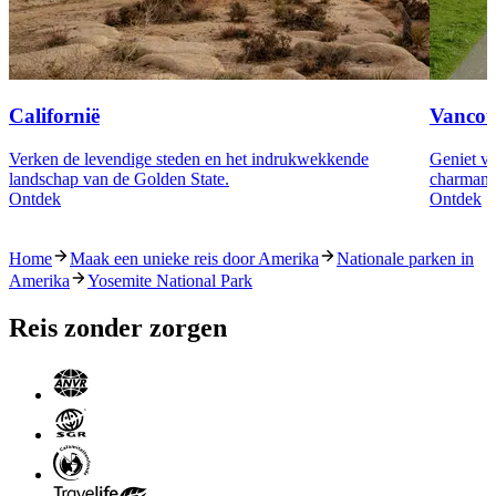
Californië
Vancou
Verken de levendige steden en het indrukwekkende
Geniet va
landschap van de Golden State.
charmante
Ontdek
Ontdek
Home
Maak een unieke reis door Amerika
Nationale parken in
Amerika
Yosemite National Park
Reis zonder zorgen