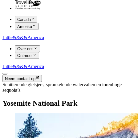
Canada
Amerika
Little
&&&&
America
Over ons
Ontmoet
Little
&&&&
America
Neem contact op
Schitterende gletsjers, sprankelende watervallen en torenhoge
sequoia’s.
Yosemite National Park