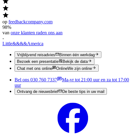
op
feedbackcompany.com
98%
van
onze klanten raden ons aan
-
Little
&&&&
America
Vrijblijvend reisadvies
Binnen één werkdag
Bezoek een presentatie
Bekijk de data
Chat met ons online
Online
We zijn online
Bel ons 030 760 7337
Ma-vr tot 21:00 uur en za tot 17:00
uur
Ontvang de nieuwsbrief
De beste tips in uw mail