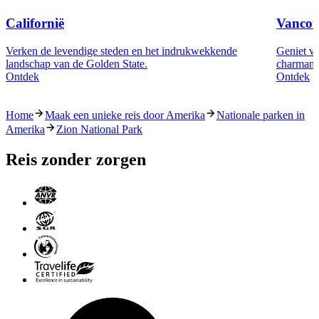
Californië
Vancou
Verken de levendige steden en het indrukwekkende
Geniet va
landschap van de Golden State.
charmante
Ontdek
Ontdek
Home
Maak een unieke reis door Amerika
Nationale parken in
Amerika
Zion National Park
Reis zonder zorgen