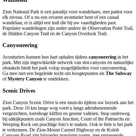
Zion National Park is een paradijs voor wandelaars, met paden voor
elk niveau. Of u nu een ervaren avonturier bent of een casual
wandelaar, er is altijd een trail die bij uw vaardigheden past.
Populaire wandelingen zijn onder andere de Observation Point Trail,
de Hidden Canyon Trail en de Canyon Overlook Trail.
Canyoneering
Avonturiers kunnen hun hart ophalen tijdens
canyoneering
in het
park. Met zijn ingewikkelde netwerk van slot-canyons en natuurlijke
obstakels biedt het park volop mogelijkheden voor canyoneering.
Ga mee met een begeleide tocht om hoogtepunten als
The Subway
of
Mystery Canyon
te ontdekken.
Scenic Drives
Zion Canyon Scenic Drive is een must-do tijdens uw bezoek aan het
park. Deze 10 km lange weg voert u langs adembenemende
vergezichten, torenhoge kliffen en groene valleien. Stop onderweg
bij uitkijkpunten zoals Canyon Junction, Court of the Patriarchs en
Weeping Rock om prachtige foto's te maken. Ook te fiets is het park
te verkennen. De Zion-Mount Carmel Highway en de Kolob
Canyons Road zijn bijzonder populaire routes, met verrassende