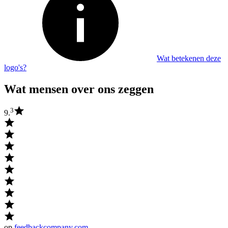
Wat betekenen deze
logo's?
Wat mensen over ons zeggen
3
9.
op
feedbackcompany.com