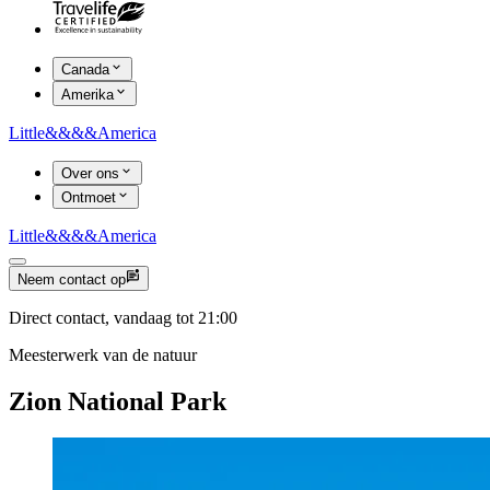
Canada
Amerika
Little
&&&&
America
Over ons
Ontmoet
Little
&&&&
America
Neem contact op
Direct contact, vandaag tot 21:00
Meesterwerk van de natuur
Zion National Park