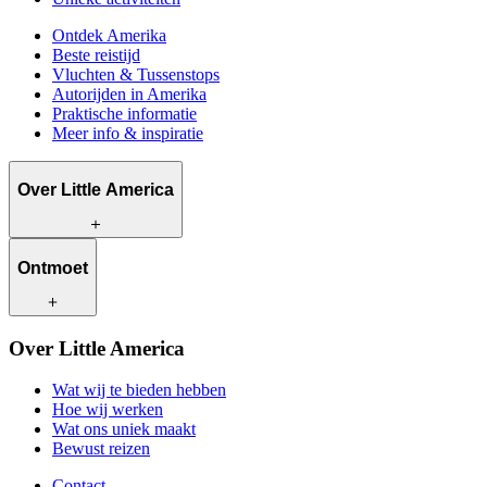
Ontdek Amerika
Beste reistijd
Vluchten & Tussenstops
Autorijden in Amerika
Praktische informatie
Meer info & inspiratie
Over Little America
Wat wij te bieden hebben
Ontmoet
Hoe wij werken
Wat ons uniek maakt
Bewust reizen
Onze reisadviseurs
Over Little America
Contact
Onze klanten
Werken bij Little America
Wat wij te bieden hebben
Hoe wij werken
Wat ons uniek maakt
Bewust reizen
Contact