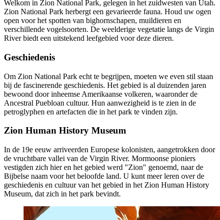
Welkom in Zion National Park, gelegen in het zuidwesten van Utah.
Zion National Park herbergt een gevarieerde fauna. Houd uw ogen
open voor het spotten van bighornschapen, muildieren en
verschillende vogelsoorten. De weelderige vegetatie langs de Virgin
River biedt een uitstekend leefgebied voor deze dieren.
Geschiedenis
Om Zion National Park echt te begrijpen, moeten we even stil staan
bij de fascinerende geschiedenis. Het gebied is al duizenden jaren
bewoond door inheemse Amerikaanse volkeren, waaronder de
Ancestral Puebloan cultuur. Hun aanwezigheid is te zien in de
petroglyphen en artefacten die in het park te vinden zijn.
Zion Human History Museum
In de 19e eeuw arriveerden Europese kolonisten, aangetrokken door
de vruchtbare vallei van de Virgin River. Mormoonse pioniers
vestigden zich hier en het gebied werd "Zion" genoemd, naar de
Bijbelse naam voor het beloofde land. U kunt meer leren over de
geschiedenis en cultuur van het gebied in het Zion Human History
Museum, dat zich in het park bevindt.