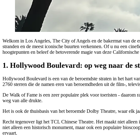
Welkom in Los Angeles, The City of Angels en de bakermat van de ent
stranden en de meest iconische buurten verkennen. Of u nu een cinefiel
hoogtepunten en beleef de betoverende magie van deze Californische
1. Hollywood Boulevard: op weg naar de s
Hollywood Boulevard is een van de beroemdste straten in het hart van
2760 sterren die de namen eren van beroemdheden uit de film-, televisi
De Walk of Fame is een zeer populaire plek voor toeristen - daarom r
weg van alle drukte.
Het is ook de thuisbasis van het beroemde Dolby Theatre, waar elk j
Recht tegenover ligt het TCL Chinese Theatre. Het maakt niet alleen 
niet alleen een historisch monument, maar ook een populaire bioscoop w
ervaart.