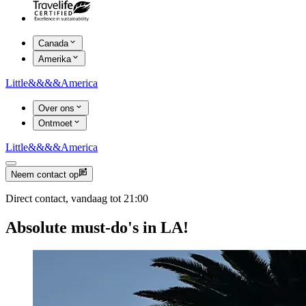
Canada
Amerika
Little
&&&&
America
Over ons
Ontmoet
Little
&&&&
America
Neem contact op
Direct contact, vandaag tot 21:00
Absolute must-do's in LA!