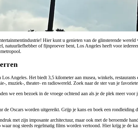
ertainmentindustrie! Hier kunt u genieten van de glinsterende wereld
, natuurliefhebber of fijnproever bent, Los Angeles heeft voor iedereen 
 metropool.
terren
 Los Angeles. Het biedt 3,5 kilometer aan musea, winkels, restaurants
e-, muziek-, theater- en radiowereld. Zoek naar de ster van je favoriete
aden we een bezoek in de vroege ochtend aan als je de plek meer voor j
aar de Oscars worden uitgereikt. Grijp je kans en boek een rondleidin
indruk met zijn imposante architectuur, maar ook met de beroemde hand
aar nog steeds regelmatig films worden vertoond. Hier krijg je de kans 