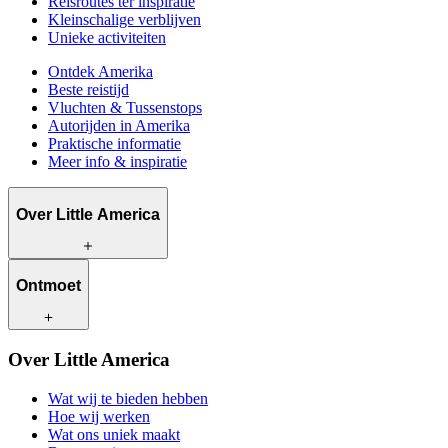
Reisroutes ter inspiratie
Kleinschalige verblijven
Unieke activiteiten
Ontdek Amerika
Beste reistijd
Vluchten & Tussenstops
Autorijden in Amerika
Praktische informatie
Meer info & inspiratie
Over Little America
Wat wij te bieden hebben
Ontmoet
Hoe wij werken
Wat ons uniek maakt
Bewust reizen
Onze reisadviseurs
Over Little America
Contact
Onze klanten
Werken bij Little America
Wat wij te bieden hebben
Hoe wij werken
Wat ons uniek maakt