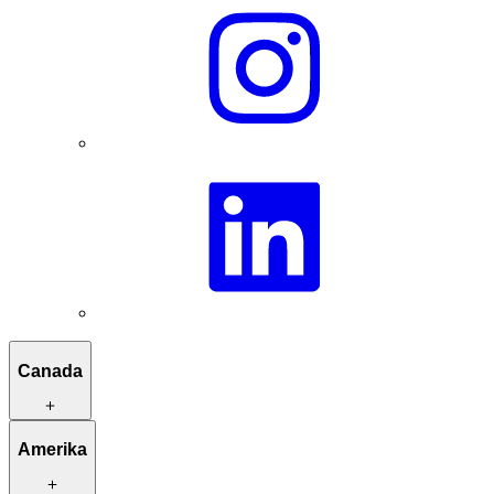
Canada
Reisroutes ter inspiratie
Amerika
Kleinschalige verblijven
Unieke activiteiten