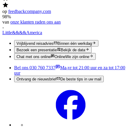
op
feedbackcompany.com
98%
van
onze klanten raden ons aan
-
Little
&&&&
America
Vrijblijvend reisadvies
Binnen één werkdag
Bezoek een presentatie
Bekijk de data
Chat met ons online
Online
We zijn online
Bel ons 030 760 7337
Ma-vr tot 21:00 uur en za tot 17:00
uur
Ontvang de nieuwsbrief
De beste tips in uw mail