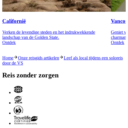
Californië
Vancou
Verken de levendige steden en het indrukwekkende
Geniet va
landschap van de Golden State.
charmante
Ontdek
Ontdek
Home
Onze reisgids artikelen
Leef als local tijdens een soloreis
door de VS
Reis zonder zorgen