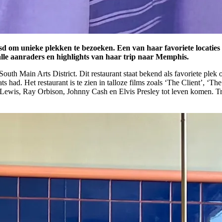
d om unieke plekken te bezoeken. Een van haar favoriete locaties 
alle aanraders en highlights van haar trip naar Memphis.
 South Main Arts District. Dit restaurant staat bekend als favoriete plek
laats had. Het restaurant is te zien in talloze films zoals ‘The Client’, 
 Lewis, Ray Orbison, Johnny Cash en Elvis Presley tot leven komen. T