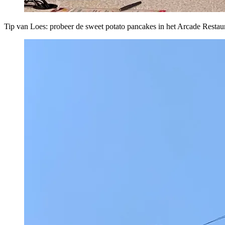
Tip van Loes: probeer de sweet potato pancakes in het Arcade Restau