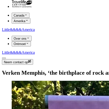
Canada
Amerika
Little
&&&&
America
Over ons
Ontmoet
Little
&&&&
America
Neem contact op
Verken Memphis, ‘the birthplace of rock an