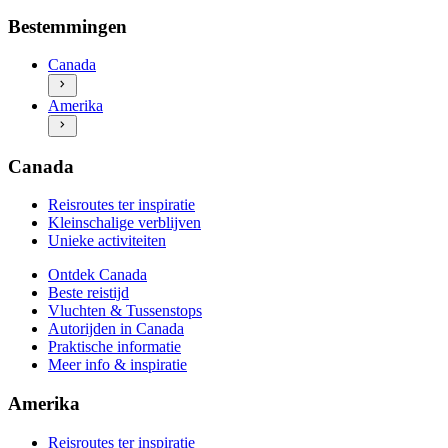
Ontdek Canada
Reisroutes ter inspiratie
Bestemmingen
Beste reistijd
Kleinschalige verblijven
Vluchten & Tussenstops
Unieke activiteiten
Canada
Autorijden in Canada
Ontdek Amerika
Praktische informatie
Amerika
Beste reistijd
Meer info & inspiratie
Vluchten & Tussenstops
Autorijden in Amerika
Praktische informatie
Canada
Meer info & inspiratie
Reisroutes ter inspiratie
Kleinschalige verblijven
Unieke activiteiten
Ontdek Canada
Beste reistijd
Vluchten & Tussenstops
Autorijden in Canada
Praktische informatie
Meer info & inspiratie
Amerika
Reisroutes ter inspiratie