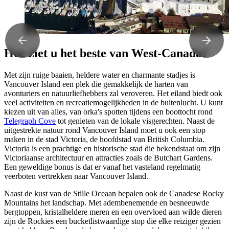
Hoe ziet u het beste van West-Canada?
Met zijn ruige baaien, heldere water en charmante stadjes is
Vancouver Island een plek die gemakkelijk de harten van
avonturiers en natuurliefhebbers zal veroveren. Het eiland biedt ook
veel activiteiten en recreatiemogelijkheden in de buitenlucht. U kunt
kiezen uit van alles, van orka's spotten tijdens een boottocht rond
Telegraph Cove
tot genieten van de lokale visgerechten. Naast de
uitgestrekte natuur rond Vancouver Island moet u ook een stop
maken in de stad Victoria, de hoofdstad van British Columbia.
Victoria is een prachtige en historische stad die bekendstaat om zijn
Victoriaanse architectuur en attracties zoals de Butchart Gardens.
Een geweldige bonus is dat er vanaf het vasteland regelmatig
veerboten vertrekken naar Vancouver Island.
Naast de kust van de Stille Oceaan bepalen ook de Canadese Rocky
Mountains het landschap. Met adembenemende en besneeuwde
bergtoppen, kristalheldere meren en een overvloed aan wilde dieren
zijn de Rockies een bucketlistwaardige stop die elke reiziger gezien