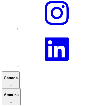
Canada
Reisroutes ter inspiratie
Amerika
Kleinschalige verblijven
Unieke activiteiten