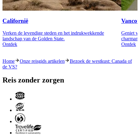
Californië
Vancou
Verken de levendige steden en het indrukwekkende
Geniet va
landschap van de Golden State.
charmante
Ontdek
Ontdek
Home
Onze reisgids artikelen
Bezoek de westkust: Canada of
de VS?
Reis zonder zorgen