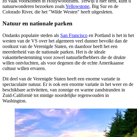
zo vaak voorkomen in Hollywoodfilms. Terwijl u hier bent, kunt u
natuurwonderen bezoeken zoals
Yellowstone
, Big Sur en de
Colorado River, die het "Wilde Westen" heeft uitgesleten.
Natuur en nationale parken
Ondanks populaire steden als
San Francisco
en Portland is het in het
westen van de VS over het algemeen veel dunner bevolkt dan de
oostkust van de Verenigde Staten, en daardoor heeft het een
meerderheid van de nationale parken. Het is de ideale
vakantiebestemming voor zowel natuurliefhebbers die de drukte
willen ontvluchten, als voor degenen die de echte Amerikaanse
cultuur willen ervaren.
Dit deel van de Verenigde Staten heeft een enorme variatie in
spectaculaire natuur. Er is ook een enorme variatie in het weer en de
beschikbare activiteiten, van zonnige en warme zandstranden in
Zuid-Californië tot mistige noordelijke regenwouden in
Washington.