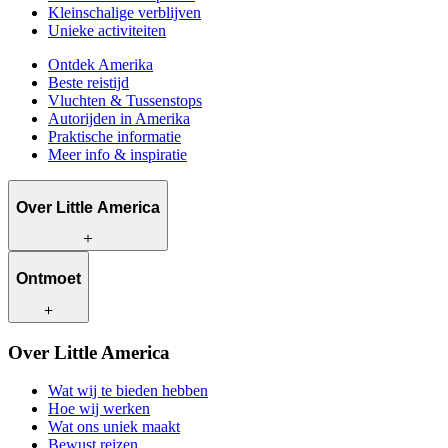
Kleinschalige verblijven
Unieke activiteiten
Ontdek Amerika
Beste reistijd
Vluchten & Tussenstops
Autorijden in Amerika
Praktische informatie
Meer info & inspiratie
Over Little America
Wat wij te bieden hebben
Ontmoet
Hoe wij werken
Wat ons uniek maakt
Bewust reizen
Onze reisadviseurs
Over Little America
Contact
Onze klanten
Werken bij Little America
Wat wij te bieden hebben
Hoe wij werken
Wat ons uniek maakt
Bewust reizen