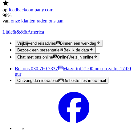
op
feedbackcompany.com
98%
van
onze klanten raden ons aan
-
Little
&&&&
America
Vrijblijvend reisadvies
Binnen één werkdag
Bezoek een presentatie
Bekijk de data
Chat met ons online
Online
We zijn online
Bel ons 030 760 7337
Ma-vr tot 21:00 uur en za tot 17:00
uur
Ontvang de nieuwsbrief
De beste tips in uw mail