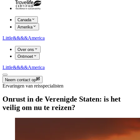
Canada
Amerika
Little
&&&&
America
Over ons
Ontmoet
Little
&&&&
America
Neem contact op
Ervaringen van reisspecialisten
Onrust in de Verenigde Staten: is het
veilig om nu te reizen?