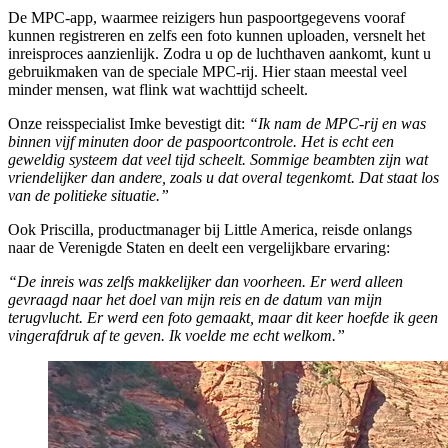
De MPC-app, waarmee reizigers hun paspoortgegevens vooraf
kunnen registreren en zelfs een foto kunnen uploaden, versnelt het
inreisproces aanzienlijk. Zodra u op de luchthaven aankomt, kunt u
gebruikmaken van de speciale MPC-rij. Hier staan meestal veel
minder mensen, wat flink wat wachttijd scheelt.
Onze reisspecialist Imke bevestigt dit:
“Ik nam de MPC-rij en was
binnen vijf minuten door de paspoortcontrole. Het is echt een
geweldig systeem dat veel tijd scheelt. Sommige beambten zijn wat
vriendelijker dan andere, zoals u dat overal tegenkomt. Dat staat los
van de politieke situatie.”
Ook Priscilla, productmanager bij Little America, reisde onlangs
naar de Verenigde Staten en deelt een vergelijkbare ervaring:
“De inreis was zelfs makkelijker dan voorheen. Er werd alleen
gevraagd naar het doel van mijn reis en de datum van mijn
terugvlucht. Er werd een foto gemaakt, maar dit keer hoefde ik geen
vingerafdruk af te geven. Ik voelde me echt welkom.”