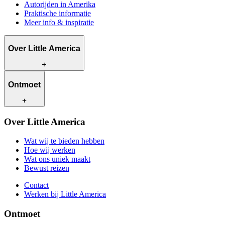
Autorijden in Amerika
Praktische informatie
Meer info & inspiratie
Over Little America
Wat wij te bieden hebben
Ontmoet
Hoe wij werken
Wat ons uniek maakt
Bewust reizen
Onze reisadviseurs
Over Little America
Contact
Onze klanten
Werken bij Little America
Wat wij te bieden hebben
Hoe wij werken
Wat ons uniek maakt
Bewust reizen
Contact
Werken bij Little America
Ontmoet