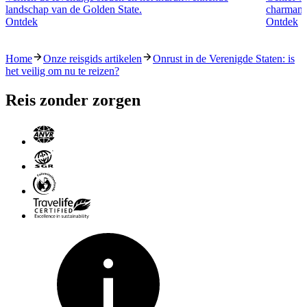
landschap van de Golden State.
charmante
Ontdek
Ontdek
Home
Onze reisgids artikelen
Onrust in de Verenigde Staten: is
het veilig om nu te reizen?
Reis zonder zorgen