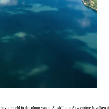
ik bijvoorbeeld in de cultuur van de Shíshálh- en Skwxwúmesh-volken 