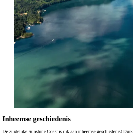
Inheemse geschiedenis
De zuidelijke Sunshine Coast is rijk aan inheemse geschiedenis! Du