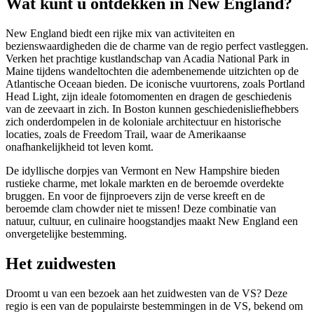
Wat kunt u ontdekken in New England?
New England biedt een rijke mix van activiteiten en
bezienswaardigheden die de charme van de regio perfect vastleggen.
Verken het prachtige kustlandschap van Acadia National Park in
Maine tijdens wandeltochten die adembenemende uitzichten op de
Atlantische Oceaan bieden. De iconische vuurtorens, zoals Portland
Head Light, zijn ideale fotomomenten en dragen de geschiedenis
van de zeevaart in zich. In Boston kunnen geschiedenisliefhebbers
zich onderdompelen in de koloniale architectuur en historische
locaties, zoals de Freedom Trail, waar de Amerikaanse
onafhankelijkheid tot leven komt.
De idyllische dorpjes van Vermont en New Hampshire bieden
rustieke charme, met lokale markten en de beroemde overdekte
bruggen. En voor de fijnproevers zijn de verse kreeft en de
beroemde clam chowder niet te missen! Deze combinatie van
natuur, cultuur, en culinaire hoogstandjes maakt New England een
onvergetelijke bestemming.
Het zuidwesten
Droomt u van een bezoek aan het zuidwesten van de VS? Deze
regio is een van de populairste bestemmingen in de VS, bekend om