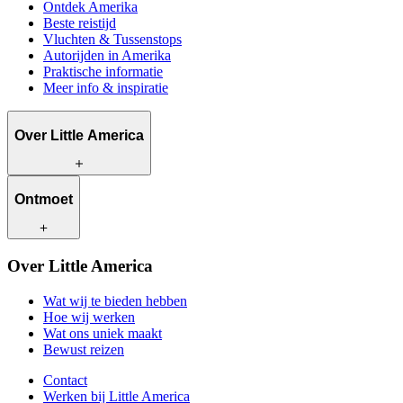
Ontdek Amerika
Beste reistijd
Vluchten & Tussenstops
Autorijden in Amerika
Praktische informatie
Meer info & inspiratie
Over Little America
Wat wij te bieden hebben
Ontmoet
Hoe wij werken
Wat ons uniek maakt
Bewust reizen
Onze reisadviseurs
Over Little America
Contact
Onze klanten
Werken bij Little America
Wat wij te bieden hebben
Hoe wij werken
Wat ons uniek maakt
Bewust reizen
Contact
Werken bij Little America