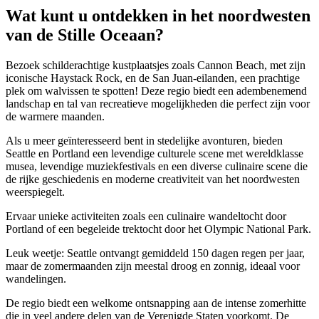
Wat kunt u ontdekken in het noordwesten
van de Stille Oceaan?
Bezoek schilderachtige kustplaatsjes zoals Cannon Beach, met zijn
iconische Haystack Rock, en de San Juan-eilanden, een prachtige
plek om walvissen te spotten! Deze regio biedt een adembenemend
landschap en tal van recreatieve mogelijkheden die perfect zijn voor
de warmere maanden.
Als u meer geïnteresseerd bent in stedelijke avonturen, bieden
Seattle en Portland een levendige culturele scene met wereldklasse
musea, levendige muziekfestivals en een diverse culinaire scene die
de rijke geschiedenis en moderne creativiteit van het noordwesten
weerspiegelt.
Ervaar unieke activiteiten zoals een culinaire wandeltocht door
Portland of een begeleide trektocht door het Olympic National Park.
Leuk weetje: Seattle ontvangt gemiddeld 150 dagen regen per jaar,
maar de zomermaanden zijn meestal droog en zonnig, ideaal voor
wandelingen.
De regio biedt een welkome ontsnapping aan de intense zomerhitte
die in veel andere delen van de Verenigde Staten voorkomt. De