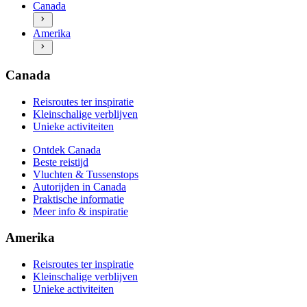
Unieke activiteiten
Canada
Autorijden in Canada
Ontdek Amerika
Praktische informatie
Amerika
Beste reistijd
Meer info & inspiratie
Vluchten & Tussenstops
Autorijden in Amerika
Praktische informatie
Canada
Meer info & inspiratie
Reisroutes ter inspiratie
Kleinschalige verblijven
Unieke activiteiten
Ontdek Canada
Beste reistijd
Vluchten & Tussenstops
Autorijden in Canada
Praktische informatie
Meer info & inspiratie
Amerika
Reisroutes ter inspiratie
Kleinschalige verblijven
Unieke activiteiten