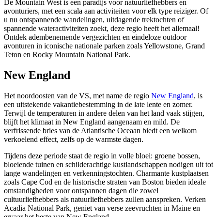
De Mountain West is een paradijs voor natuurliefhebbers en
avonturiers, met een scala aan activiteiten voor elk type reiziger. Of
u nu ontspannende wandelingen, uitdagende trektochten of
spannende wateractiviteiten zoekt, deze regio heeft het allemaal!
Ontdek adembenemende vergezichten en eindeloze outdoor
avonturen in iconische nationale parken zoals Yellowstone, Grand
Teton en Rocky Mountain National Park.
New England
Het noordoosten van de VS, met name de regio
New England
, is
een uitstekende vakantiebestemming in de late lente en zomer.
Terwijl de temperaturen in andere delen van het land vaak stijgen,
blijft het klimaat in New England aangenaam en mild. De
verfrissende bries van de Atlantische Oceaan biedt een welkom
verkoelend effect, zelfs op de warmste dagen.
Tijdens deze periode staat de regio in volle bloei: groene bossen,
bloeiende tuinen en schilderachtige kustlandschappen nodigen uit tot
lange wandelingen en verkenningstochten. Charmante kustplaatsen
zoals Cape Cod en de historische straten van Boston bieden ideale
omstandigheden voor ontspannen dagen die zowel
cultuurliefhebbers als natuurliefhebbers zullen aanspreken. Verken
Acadia National Park, geniet van verse zeevruchten in Maine en
ervaar het beste van New England.